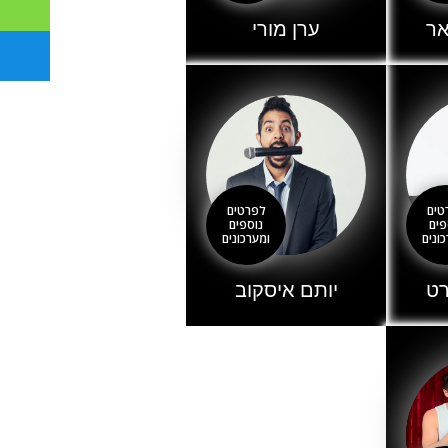
אר
ערן מורי
טים
לפרטים
פים
נוספים
ונים
ומערכונים
רט
יותם איסקוב