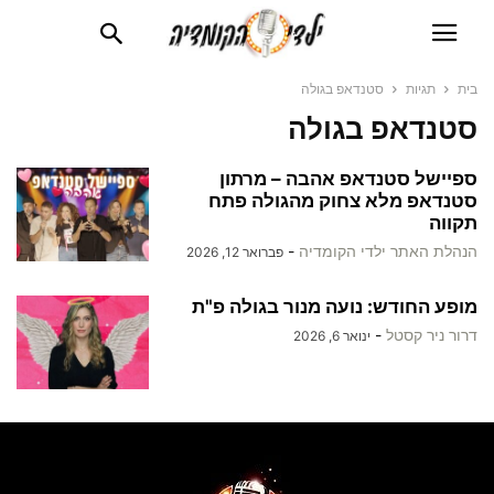
בית
תגיות
סטנדאפ בגולה
סטנדאפ בגולה
ספיישל סטנדאפ אהבה – מרתון
סטנדאפ מלא צחוק מהגולה פתח
תקווה
הנהלת האתר ילדי הקומדיה
-
פברואר 12, 2026
מופע החודש: נועה מנור בגולה פ"ת
דרור ניר קסטל
-
ינואר 6, 2026