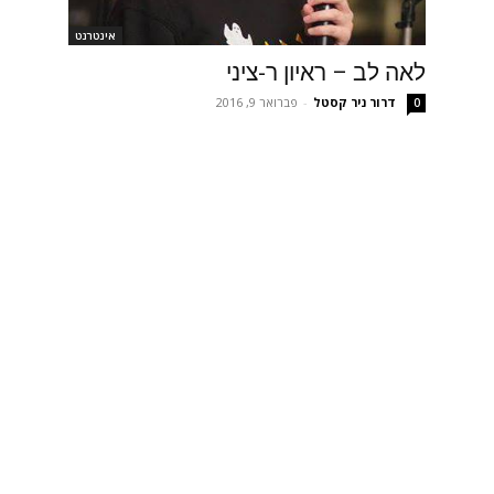
אינטרנט
לאה לב – ראיון ר-ציני
דרור ניר קסטל
-
פברואר 9, 2016
0