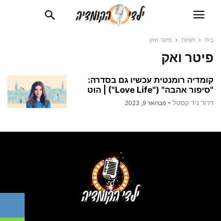
בית
תגיות
פיטר ואק
פיטר ואק
קומדיה רומנטית עכשיו גם בסדרה:
"סיפור אהבה" ("Love Life") | הוט
דרור ניר קסטל
-
פברואר 9, 2023