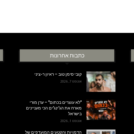
כתבות אחרונות
קובי סימן טוב – ראיון ר-ציני
אוגוסט 7, 2026
"לא עוצרים בכתום" – ערן מורי
מארח את הג'ינג'ים הכי מעניינים
בישראל
אוגוסט 1, 2026
הדמויות והקטעים המועדפים של