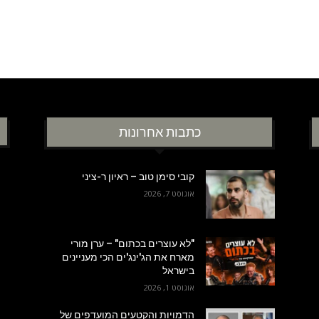
כתבות אחרונות
קובי סימן טוב – ראיון ר-ציני
אוגוסט 7, 2026
"לא עוצרים בכתום" – ערן מורי
מארח את הג'ינג'ים הכי מעניינים
בישראל
אוגוסט 1, 2026
הדמויות והקטעים המועדפים של