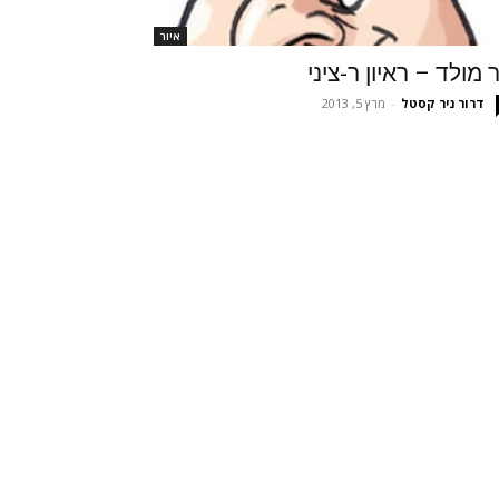
איור
ר מולד – ראיון ר-ציני
דרור ניר קסטל
-
מרץ 5, 2013