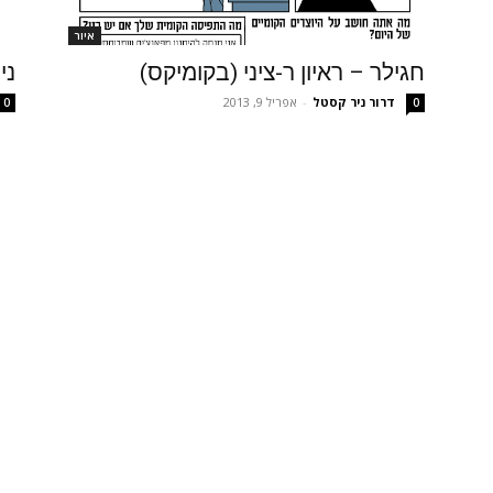
איור
חגילר – ראיון ר-ציני (בקומיקס)
ני
דרור ניר קסטל
-
אפריל 9, 2013
0
0