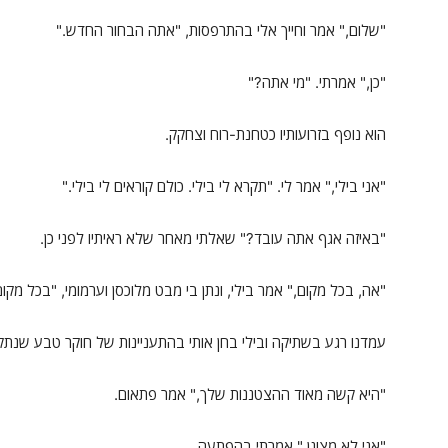
"שלום," אמר וחייך אלי בהתרפסות, "אתה הבחור החדש."
"כן," אמרתי. "מי אתה?"
הוא נופף בזרועותיו כטחנת-רוח וצחקק.
"אני בילי," אמר לי. "תקרא לי בילי. כולם קוראים לי בילי."
"באיזה אגף אתה עובד?" שאלתי מאחר שלא ראיתיו לפני כן.
"אה, בכל מקום," אמר בילי, ונתן בי מבט מלוכסן וערמומי, "בכל מקום
עמדנו רגע בשתיקה ובילי בחן אותי בהתעניינות של חוקר טבע שנתק
"היא קשה מאוד ההצטננות שלך," אמר פתאום.
"אני לא מצונן," אמרתי בהפתעה.