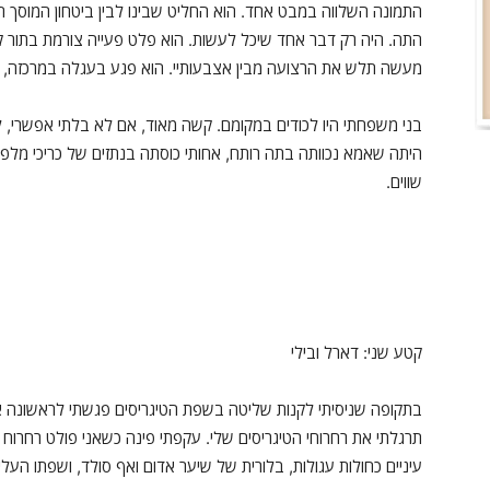
התמונה השלווה במבט אחד. הוא החליט שבינו לבין ביטחון המוסך 
התה. היה רק דבר אחד שיכל לעשות. הוא פלט פעייה צורמת בתור 
מעשה תלש את הרצועה מבין אצבעותיי. הוא פגע בעגלה במרכזה, נע
בני משפחתי היו לכודים במקומם. קשה מאוד, אם לא בלתי אפשרי, ל
היתה שאמא נכוותה בתה רותח, אחותי כוסתה בנתזים של כריכי מלפפ
שווים.
קטע שני: דארל ובילי
בתקופה שניסיתי לקנות שליטה בשפת הטיגריסים פגשתי לראשונה את
תרגלתי את רחרוחי הטיגריסים שלי. עקפתי פינה כשאני פולט רחרוח א
עיניים כחולות עגולות, בלורית של שיער אדום ואף סולד, ושפתו העלי