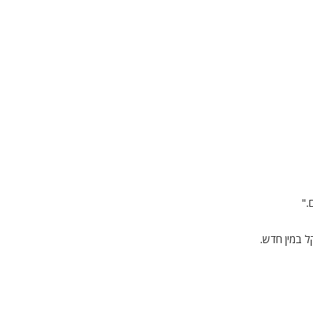
."
ל במין חדש.