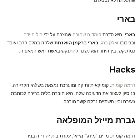
שהעלתה לאינסטגרם
בארי
בארי
היא סדרת
קומדיה שחורה
שנוצרה על ידי
ביל היידר
ובכיכובו ו
אלק ברג
.
בארי ברקמן הוא נחת
שלקה בהלם קרב ועובד
כמתנקש. בין היתר הוא נשכר להתנקש באשת ראש המאפיה.
Hacks
דרמה קומית
. קומיקאית ותיקה ומוערכת נמצאת בשלהי הקריירה.
בניסיון לעצור את הדעיכה שלה, היא חוברת בלית ברירה לכותבת
צעירה ובין השתיים נרקם קשר מורכב.
גברת מייזל המופלאה
דרמה קומית. מרים "מידג'" מייזל, עקרת בית יהודייה בניו