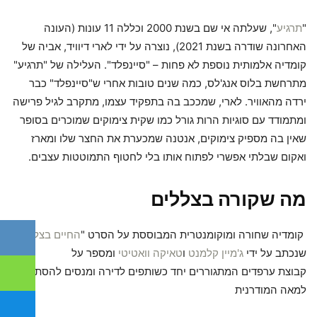
"
תרגיע
", שעלתה אי שם בשנת 2000 וכללה 11 עונות (העונה
האחרונה שודרה בשנת 2021), נוצרה על ידי לארי דיוויד, אביה של
קומדיה אלמותית נוספת לא פחות – "סיינפלד". העלילה של "תרגיע"
מתרחשת בלוס אנג'לס, כמה שנים טובות אחרי ש"סיינפלד" כבר
ירדה מהאוויר. לארי, שמככב בה בתפקיד עצמו, מתקרב לגיל פרישה
ומתמודד עם סוגיות הרות גורל כמו שקית צימוקים שמוכרים בסופר
שאין בה מספיק צימוקים, אנטנה שמכערת את החצר שלו ומארז
ואקום שבלתי אפשרי לפתוח אותו בלי לחטוף התמוטטות עצבים.
מה שקורה בצללים
קומדיה שחורה ומוקומנטרית המבוססת על הסרט "
החיים בצללים
"
שנכתב על ידי
ג'מיין קלמנט
ו
טאיקה וואטיטי
ומספר על
קבוצת ערפדים המתגוררים יחד כשותפים לדירה ומנסים להסתגל
למאה המודרנית