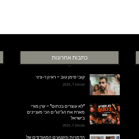
כתבות אחרונות
קובי סימן טוב – ראיון ר-ציני
אוגוסט 7, 2026
"לא עוצרים בכתום" – ערן מורי
מארח את הג'ינג'ים הכי מעניינים
בישראל
אוגוסט 1, 2026
הדמויות והקטעים המועדפים של