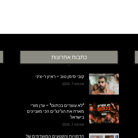
כתבות אחרונות
קובי סימן טוב – ראיון ר-ציני
אוגוסט 7, 2026
"לא עוצרים בכתום" – ערן מורי
מארח את הג'ינג'ים הכי מעניינים
בישראל
אוגוסט 1, 2026
הדמויות והקטעים המועדפים של