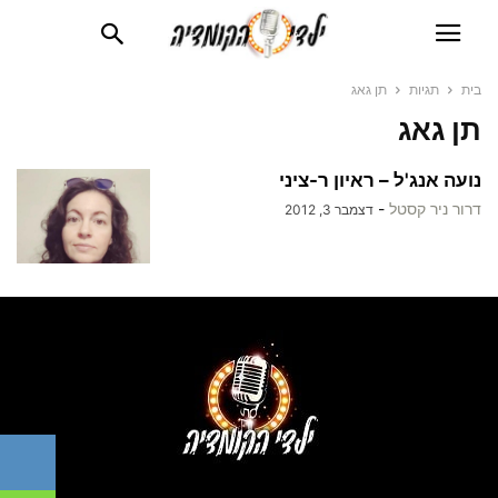
בית
תגיות
תן גאג
תן גאג
נועה אנג'ל – ראיון ר-ציני
דרור ניר קסטל
-
דצמבר 3, 2012