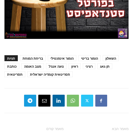
השאלון
הומור בריטי
הומור אינפנטילי
בריחת המוחת
תגיות
תן גאג
רציני
ראיון
נועה אנג'ל
מצב האומה
כותבת
תסריטאית קומדיה ישראלית
תסריטאית
מאמר הבא
מאמר קודם