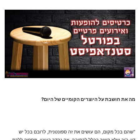
מה את חושבת על היוצרים הקומיים של היום?
"שהם בכל מקום, הם עושים את זה ספונטנית, לרובם בכל יש
דיי-ג'וב שלא קשור בכלל לכתיבה, וזה נהדר בעיניי. מספיק ללכת