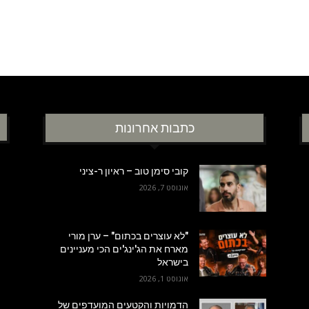
כתבות אחרונות
קובי סימן טוב – ראיון ר-ציני
אוגוסט 7, 2026
"לא עוצרים בכתום" – ערן מורי
מארח את הג'ינג'ים הכי מעניינים
בישראל
אוגוסט 1, 2026
הדמויות והקטעים המועדפים של