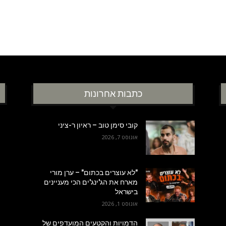
כתבות אחרונות
קובי סימן טוב – ראיון ר-ציני
אוגוסט 7, 2026
"לא עוצרים בכתום" – ערן מורי
מארח את הג'ינג'ים הכי מעניינים
בישראל
אוגוסט 1, 2026
הדמויות והקטעים המועדפים של