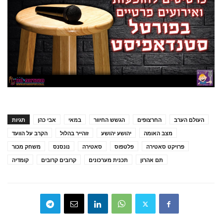
העולם הערב
החרצופים
הגשש החיוור
במאי
אבי כהן
תגיות
מצב האומה
יהושע יהושע
זוהייר בהלול
הקרב על הוועד
פרויקט סאטירה
פלטפוס
סאטירה
נונסנס
משחק מכור
תם אהרון
תכנית מערכונים
קרובים קרובים
קומדיה