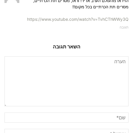
הוידאו מהעולם הערב אדיר! וראו, מסרים תת הכרתיים,
מסרים תת הכרתיים בכל מקום!!
https://www.youtube.com/watch?v=TvhCThWWy3Q
תגובה
השאר תגובה