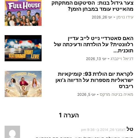
צער גידול בנות: הסיטקום המתקתק
מהאייטיז עומד במבחן הזמן?
עידו נוימן
-
יוני 26, 2026
האם סאטרדיי נייט לייב עדיין
רלוונטית? על הולדתה ודעיכתה של
תוכנית...
דניאל ויינברג
-
יוני 13, 2026
לקראת יום הולדת 93: קומיקאיות
ישראליות מספרות על הדיווה ג'ואן
ריברס
מאיה בניטה מרקס
-
יוני 5, 2026
הערה 1
טל
דצמבר 26, 2014 בְּ- 9:36 pm