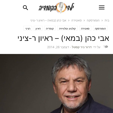
בית
הומורסקה
סאטירה
אבי כהן (במאי) – ראיון ר-ציני
הומורסקה
סאטירה
קולנוע וטלוויזיה
קומדיה
ראיון
רציני
אבי כהן (במאי) – ראיון ר-ציני
1
על ידי
דרור ניר קסטל
-
דצמבר 26, 2014