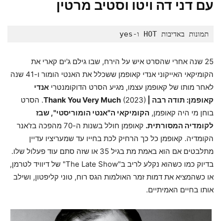
עם דני דה ויטו וסטיב מרטין
תמונות באדיבות HOT ו-yes
25 שנה אחרי שהסרט איש על הירח, שבו גילם ג'ים קארי את
הקומיקאי האייקוני אנדי קאופמן ששכלל את האנטי הומור ו-41 שנה
לאחר מותו של קאופמן עצמו, מגיע הסרט הדוקומנטרי
אנדי
קאופמן: תודה רבה | Thank You Very Much
(2023). הסרט
בוחן מי היה קאופמן,
הקומיקאי ה"אנטי הומוריסטי", שבז
לקומדיה המסורתית.
קאופמן חולל בשנות ה-70 מהפכה בז'אנר
הקומדיה. קאופמן כל כך הרחיק לכת בחייו עד שמעריציו עדיין
מתלבטים אם הוא באמת מת בגיל 35 או שזה סתם עוד פעלול שלו.
בדיוק כמו כשהוא נקלע לריב ב"The Late Show" של דיוויד לטרמן,
או כשהמציא את דמות זמר האולמות הגס רוח, טוני קליפטון, ושילב
אותו בחיים האמיתיים.