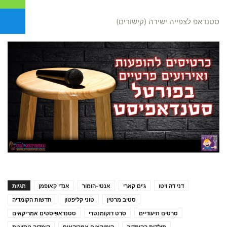
סטנדאפ לצפייה ישירה (קישורים)
דני דה ויטו
ג'ים קארי
אנטי-הומור
אנדי קאופמן
תגיות
סטיב מרטין
טוני קליפטון
חדשות הקומדיה
סרטים תיעודיים
סרט דוקומנטרי
סטנדאפיסטים אמריקאים