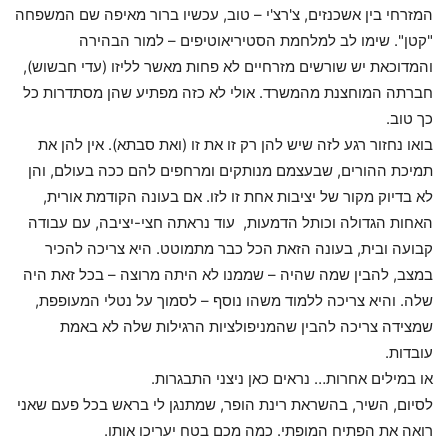
המזרחי בין אשכנזים, צ'רצ'י – טוב, עכשיו ברור מאיפה שם המשפחה
"קטן". שימו לב למלחמת הסטיריאוטיפים – למור הבהירה
והמדוכאת יש שורשים מזרחיים לא פחות מאשר לליזו (עדי חבשוש),
חברתה המוחצנת מהמשרד. אולי לא כזה מפתיע שהן מסתדרות כל
כך טוב.
בואו נחזור רגע לזה שיש להן רק זו את זו (ואת סבתא). אין להן את
תמיכת ההורים, שבעצמם מנותקים ומרחפים להם ככה בעולם, והן
לא בדיוק מקור של יציבות אחת זו לזו. אם בעונה הקודמת אורית,
האחות הגדולה וכותל הדמעות, עוד נראתה חצי-יציבה, עם עבודה
קבועה ובית, בעונה הזאת הכל כבר מתמוטט. היא צריכה להכיר
במצב, להבין שמה שהיה – שממנו לא היתה מרוצה – בכל זאת היה
שלה. והיא צריכה ללמוד משהו נוסף – לסמוך על נטלי המעופפת,
שמצידה צריכה להבין שהמניפולציות הרגילות שלה לא באמת
עובדות.
או במילים אחרות… נראים כאן ניצני התבגרות.
לסיום, השיר, בהשראת רינת הופר, שמתנגן לי בראש בכל פעם שאני
רואה את הפתיח המופתי. כמה מכם בטח יעריכו אותו.