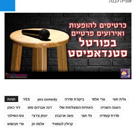
אונייה לבנה
גלית חוגי
גורי אלפי
ביקורת סדרה
yes comedy
YES
תגיות
העונה השנייה
האחיות המוצלחות שלי
דנה אברהם סמו
דור כאהן
סדרת קומדיה
נלי תגר
נועה ארנברג
יונתן צ'רצ'י
טס השילוני
קרולין לנגפורד
עלמה זק
עדי חבשוש