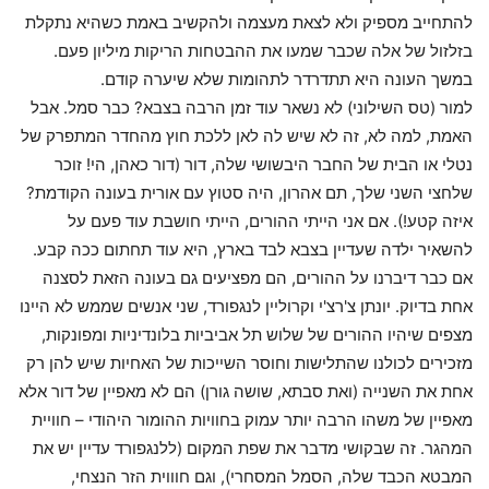
להתחייב מספיק ולא לצאת מעצמה ולהקשיב באמת כשהיא נתקלת
בזלזול של אלה שכבר שמעו את ההבטחות הריקות מיליון פעם.
במשך העונה היא תתדרדר לתהומות שלא שיערה קודם.
למור (טס השילוני) לא נשאר עוד זמן הרבה בצבא? כבר סמל. אבל
האמת, למה לא, זה לא שיש לה לאן ללכת חוץ מהחדר המתפרק של
נטלי או הבית של החבר היבשושי שלה, דור (דור כאהן, הי! זוכר
שלחצי השני שלך, תם אהרון, היה סטוץ עם אורית בעונה הקודמת?
איזה קטע!). אם אני הייתי ההורים, הייתי חושבת עוד פעם על
להשאיר ילדה שעדיין בצבא לבד בארץ, היא עוד תחתום ככה קבע.
אם כבר דיברנו על ההורים, הם מפציעים גם בעונה הזאת לסצנה
אחת בדיוק. יונתן צ'רצ'י וקרוליין לנגפורד, שני אנשים שממש לא היינו
מצפים שיהיו ההורים של שלוש תל אביביות בלונדיניות ומפונקות,
מזכירים לכולנו שהתלישות וחוסר השייכות של האחיות שיש להן רק
אחת את השנייה (ואת סבתא, שושה גורן) הם לא מאפיין של דור אלא
מאפיין של משהו הרבה יותר עמוק בחוויות ההומור היהודי – חוויית
המהגר. זה שבקושי מדבר את שפת המקום (ללנגפורד עדיין יש את
המבטא הכבד שלה, הסמל המסחרי), וגם חוווית הזר הנצחי,