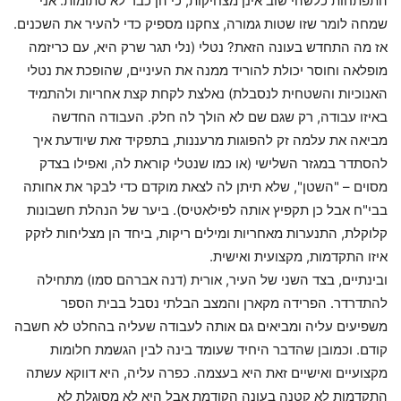
התפתחות כלשהי שוב אינן מצחיקות, כי הן כבר לא סתומות. אני
שמחה לומר שזו שטות גמורה, צחקנו מספיק כדי להעיר את השכנים.
אז מה התחדש בעונה הזאת? נטלי (נלי תגר שרק היא, עם כריזמה
מופלאה וחוסר יכולת להוריד ממנה את העיניים, שהופכת את נטלי
האנוכיות והשטחית לנסבלת) נאלצת לקחת קצת אחריות ולהתמיד
באיזו עבודה, רק שגם שם לא הולך לה חלק. העבודה החדשה
מביאה את עלמה זק להפוגות מרעננות, בתפקיד זאת שיודעת איך
להסתדר במגזר השלישי (או כמו שנטלי קוראת לה, ואפילו בצדק
מסוים – "השטן", שלא תיתן לה לצאת מוקדם כדי לבקר את אחותה
בבי"ח אבל כן תקפיץ אותה לפילאטיס). ביער של הנהלת חשבונות
קלוקלת, התנערות מאחריות ומילים ריקות, ביחד הן מצליחות לזקק
איזו התקדמות, מקצועית ואישית.
ובינתיים, בצד השני של העיר, אורית (דנה אברהם סמו) מתחילה
להתדרדר. הפרידה מקארן והמצב הבלתי נסבל בבית הספר
משפיעים עליה ומביאים גם אותה לעבודה שעליה בהחלט לא חשבה
קודם. וכמובן שהדבר היחיד שעומד בינה לבין הגשמת חלומות
מקצועיים ואישיים זאת היא בעצמה. כפרה עליה, היא דווקא עשתה
התקדמות לא קטנה בעונה הקודמת אבל היא לא מסוגלת לא