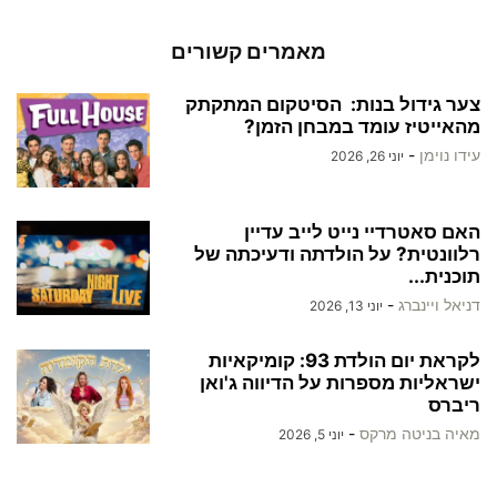
מאמרים קשורים
צער גידול בנות: הסיטקום המתקתק
מהאייטיז עומד במבחן הזמן?
עידו נוימן
-
יוני 26, 2026
האם סאטרדיי נייט לייב עדיין
רלוונטית? על הולדתה ודעיכתה של
תוכנית...
דניאל ויינברג
-
יוני 13, 2026
לקראת יום הולדת 93: קומיקאיות
ישראליות מספרות על הדיווה ג'ואן
ריברס
מאיה בניטה מרקס
-
יוני 5, 2026