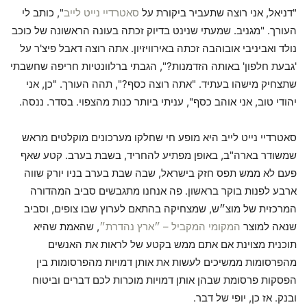
"דניאל, אני רוצה שתעביר ביקורת על
סאטרדיי נייט לייב
", כותב לי
העורך. "מגניב. שמעתי שנינט בדיוק זכתה בעונה הראשונה של כוכב
נולד ואביניבי אובוהבה זכתה באירוויזיון. אתה רוצה דאבל פיצ'ר על
'גבעת חלפון' באותה הזדמנות?", הגבתי ברלוונטיות חריפה שחשבתי
שתצחיק מישהו בעתיד. "אתה רוצה כסף?", תהה העורך. "כן, אני
יהודי טוב, אני אוהב כסף", עניתי ביותר כנות מהצפוי. בסדר. ננסה.
סאטרדיי נייט לייב היא מופע חי שחלקו מערכונים מוקלטים מראש
שמשודר בארה"ב, באופן מפתיע להחריד, בשבת בערב. קטע שאף
פעם לא ממש תפס חזק בישראל, שבה שבת בערב בניו יורק שווה
ארבע לפנות בוקר בראשון. פה אנחנו מתגבשים סביב המהדורה
המרכזית של מוצ״ש, שמצחיקה בהתאם לערוץ שבו צופים, וסביב
שנאה למוצר
המקומי המקביל – ״ארץ נהדרת״
, שהאמת שהיא
תוכנית מצוינת אם אתם ממש בקטע של לראות את האנשים
מהפרסומות ממשיכים לעשות את אותן דמויות מהפרסומות בין
הפסקות פרסומת שבהן אותן דמויות מוכרות לכם דברים וביטוח
ובנק. אז כן, יופי של דבר.