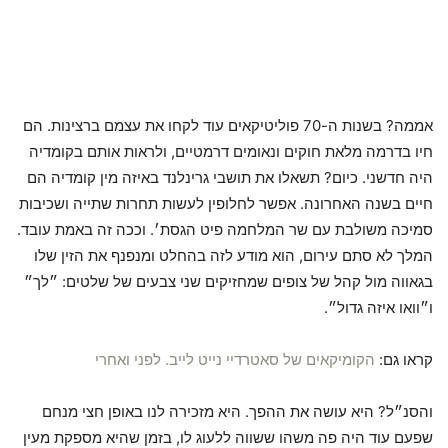
אממה? בשנות ה-70 פוליטיקאים עוד לקחו את עצמם ברצינות. הם
חיו בדרמה מלאת חוקים ונאומים דרמטיים, ולראות אותם בקומדיה
היה חדשני. כיום? תשאלו את תושבי גרינלנד באיזה מין קומדיה הם
חיים בשנה האחרונה. אפשר לחלופין לעשות תחרות שתייה ושכיבות
סמיכה משולבת עם שר המלחמה פיט הגסת׳. וככה זה באמת עובד.
המלך לא סתם עירום, הוא מודע לזה בהחלט ומנפנף את הזין שלו
בגאווה מול קהל של צופים שמחזיקים שני צבעים של שלטים: ״לך״
ו״וואו איזה גדול״.
קראו גם:
הקומיקאים של סאטרדיי נייט לייב. לפני ואחרי
והסנ״ל? היא עושה את ההפך. היא מזכירה לנו באופן חצי מנחם
שפעם עוד היה פה משהו ששווה ללעוג לו, בזמן שהיא מספקת מעין