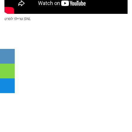
SNL טריילר לסרט