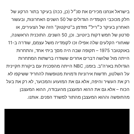
בישראל אנחנו מכירים את סנ״ל (כן, ככה) בעיקר בתור הרקע של
חלק מכוכבי הקומדיה הגדולים של 50 השנים האחרונות, ובעשור
האחרון בעיקר כ״ריל״ מזדמן ב"טיקטוק" הזה של הצעירים, או
סרטון של חמש דקות ביוטיוב. וכן, 50 השנים. התוכנית הראשונה,
שאחורי הקלעים שלה אפילו זכו לקומדיה משל עצמם, שודרה ב-11
באוקטובר 1975 – תקופה שבה היה מסך ביתי אחד, והתחרות
הייתה מול שלושה דברים אחרים ששודרו ברשתות המתחרות
הגדולות בארה"ב. בזמנו, NBC הייתה מהפכנית עם ביקורת חקיינית
על השלטון, חדשות אירוניות ודמויות מטופשות להחריד ששיקפו לא
רק את העשיר והיפה, אלא גם את המזעזע והמכוער, לא רק את בעל
הכוח – אלא גם את ההוא המעצבן מהעבודה, ההוא המעצבן
מהחופשה וההוא המעצבן מהתור למשרד הפנים. אותנו.