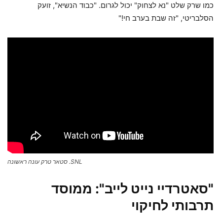
כמו שרק שלט "נא לצחוק" יכול לגרום. "כבוד הנשיא", זועק
הסלבריטי, "זה שבת בערב חי!"
SNL. סטאר טרק עונה ראשונה
"סאטרדיי נייט לייב": ממוסד
תרבותי לחיקוי