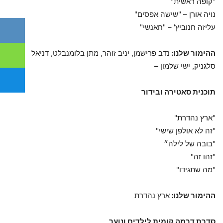
"קופה ראשית"
נויה אורן – "שישה אפסים"
עליזה חנוביץ' – "חאנשי"
ההימור שלנו:
נדב פרישמן, יניב זוהר, מתן בלומנבלט, דניאל
סלגניק, ישי שלמון
–
תוכנית סאטירה ובידור
"ארץ נהדרת"
"זה לא אולפן שישי"
"בובה של לילה״
"זהו זה"
"מה שתגידו"
ההימור שלנו:
ארץ נהדרת
סדרת דרמה קומית לילדים ונוער