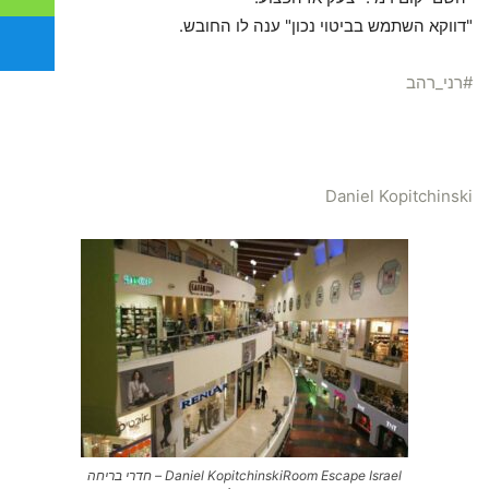
"דווקא השתמש בביטוי נכון" ענה לו החובש.
‫#‏
רני_רהב‬
Daniel Kopitchinski
Daniel Kopitchinski‎Room Escape Israel – חדרי בריחה