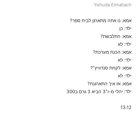
Yehuda Elmaliach
אמא: נו אתה מתארגן לבית ספר?
ילד: כן
אמא: התלבשת?
ילד: לא
אמא: הכנת מערכת?
ילד: לא
אמא: לקחת סנדוויץ׳?
ילד: לא
אמא: אז איך התארגנת?
ילד: יהלי מ-ו׳3 הביא 3 גרם ב300
13.12