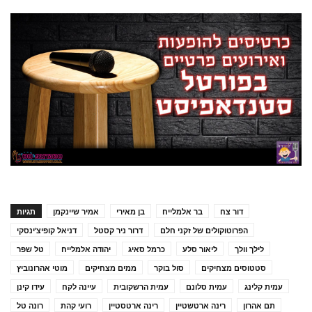
דור צח
בר אלמלייח
בן מאירי
אמיר שיינקמן
תגיות
הפרוטוקולים של זקני חלם
דרור ניר קסטל
דניאל קופיצ'ינסקי
לילך וולך
ליאור סלע
כרמל סאיג
יהודה אלמלייח
טל שפר
סטטוסים מצחיקים
סול בוקר
ממים מצחיקים
מוטי אהרונוביץ
עמית קלינג
עמית סלונם
עמית הרשקובית
עיינה לקח
עידו קינן
תם אהרון
רינה ארטשטיין
רינה ארטסטיין
רועי קהת
רונה טל