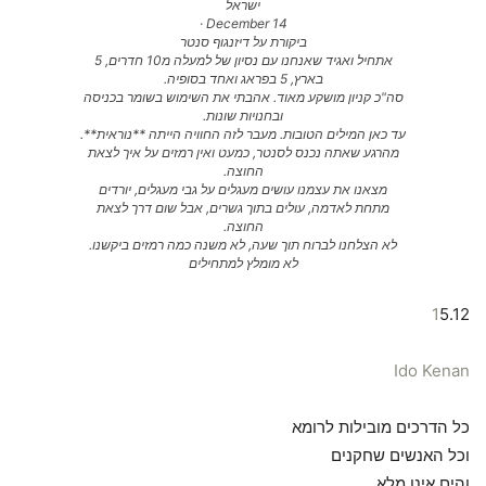
ישראל
December 14 ·
ביקורת על דיזנגוף סנטר
אתחיל ואגיד שאנחנו עם נסיון של למעלה מ10 חדרים, 5
בארץ, 5 בפראג ואחד בסופיה.
סה"כ קניון מושקע מאוד. אהבתי את השימוש בשומר בכניסה
ובחנויות שונות.
עד כאן המילים הטובות. מעבר לזה החוויה הייתה **נוראית**.
מהרגע שאתה נכנס לסנטר, כמעט ואין רמזים על איך לצאת
החוצה.
מצאנו את עצמנו עושים מעגלים על גבי מעגלים, יורדים
מתחת לאדמה, עולים בתוך גשרים, אבל שום דרך לצאת
החוצה.
לא הצלחנו לברוח תוך שעה, לא משנה כמה רמזים ביקשנו.
לא מומלץ למתחילים
1
5.12
Ido Kenan
כל הדרכים מובילות לרומא
וכל האנשים שחקנים
והים אינו מלא