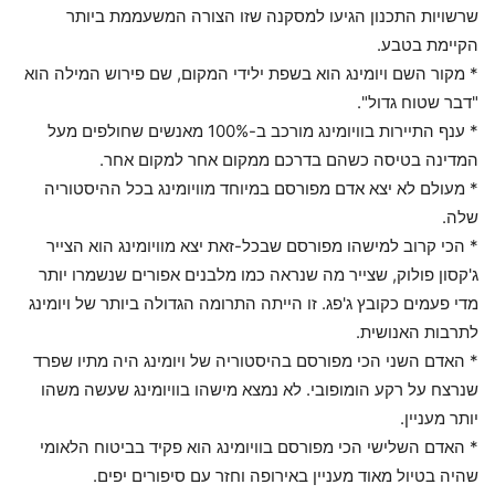
שרשויות התכנון הגיעו למסקנה שזו הצורה המשעממת ביותר
הקיימת בטבע.
* מקור השם ויומינג הוא בשפת ילידי המקום, שם פירוש המילה הוא
"דבר שטוח גדול".
* ענף התיירות בוויומינג מורכב ב-100% מאנשים שחולפים מעל
המדינה בטיסה כשהם בדרכם ממקום אחר למקום אחר.
* מעולם לא יצא אדם מפורסם במיוחד מוויומינג בכל ההיסטוריה
שלה.
* הכי קרוב למישהו מפורסם שבכל-זאת יצא מוויומינג הוא הצייר
ג'קסון פולוק, שצייר מה שנראה כמו מלבנים אפורים שנשמרו יותר
מדי פעמים כקובץ ג'פג. זו הייתה התרומה הגדולה ביותר של ויומינג
לתרבות האנושית.
* האדם השני הכי מפורסם בהיסטוריה של ויומינג היה מתיו שפרד
שנרצח על רקע הומופובי. לא נמצא מישהו בוויומינג שעשה משהו
יותר מעניין.
* האדם השלישי הכי מפורסם בוויומינג הוא פקיד בביטוח הלאומי
שהיה בטיול מאוד מעניין באירופה וחזר עם סיפורים יפים.