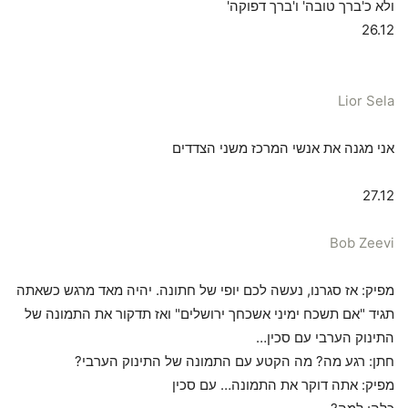
ולא כ'ברך טובה' ו'ברך דפוקה'
26.12
Lior Sela
אני מגנה את אנשי המרכז משני הצדדים
27.12
Bob Zeevi
מפיק: אז סגרנו, נעשה לכם יופי של חתונה. יהיה מאד מרגש כשאתה
תגיד "אם תשכח ימיני אשכחך ירושלים" ואז תדקור את התמונה של
התינוק הערבי עם סכין…
חתן: רגע מה? מה הק
טע עם התמונה של התינוק הערבי?
מפיק: אתה דוקר את התמונה… עם סכין