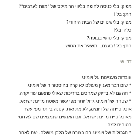
מפיק: בלי כניסה לחופה בליווי הרימיקס של "מוות לערבים"?
חתן: בלי!
מפיק: בלי גינויים של הבית היהודי?
כלה: בלי!
מפיק: בלי סושי בבופה?
חתן: בלי! בעצם… תשאיר את הסושי
דדי שי
עובדות מעניינות על ויומינג:
* שום דבר מעניין מעולם לא קרה בהיסטוריה של ויומינג.
* וזה גם לא בדיוק שמחכים בדריכות שאולי פתאום עוד יקרה.
* שטחה של ויומינג גדול יו
תר מפי עשר משטח מדינת ישראל.
אוכלוסייתה של ויומינג, לעומת זאת, קטנה ביותר מפי עשר
מאוכלוסיית מדינת ישראל. וגם האנשים שנמצאים שם לא תמיד
בטוחים למה.
* הגבולות של ויומינג הם בצורה של מלבן מושלם. זאת לאחר