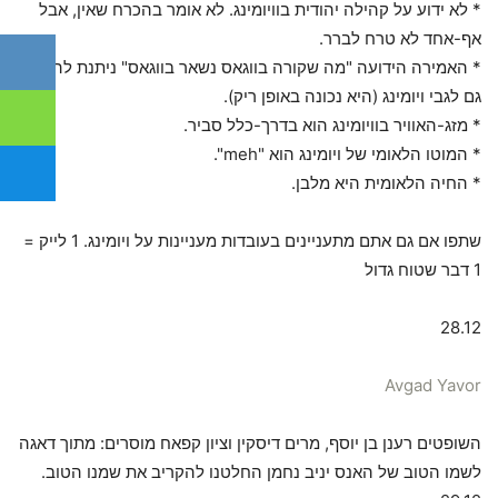
* לא ידוע על קהילה יהודית בוויומינג. לא אומר בהכרח שאין, אבל
אף-אחד לא טרח לברר.
* האמירה הידועה "מה שקורה בווגאס נשאר בווגאס" ניתנת להחלה
גם לגבי ויומינג (היא נכונה באופן ריק).
* מזג-האוויר בוויומינג הוא בדרך-כלל סביר.
* המוטו הלאומי של ויומינג הוא "meh".
* החיה הלאומית היא מלבן.
שתפו אם גם אתם מתעניינים בעובדות מעניינות על ויומינג. 1 לייק =
1 דבר שטוח גדול
28.12
Avgad Yavor
השופטים רענן בן יוסף, מרים דיסקין וציון קפאח מוסרים: מתוך דאגה
לשמו הטוב של האנס יניב נחמן החלטנו להקריב את שמנו הטוב.