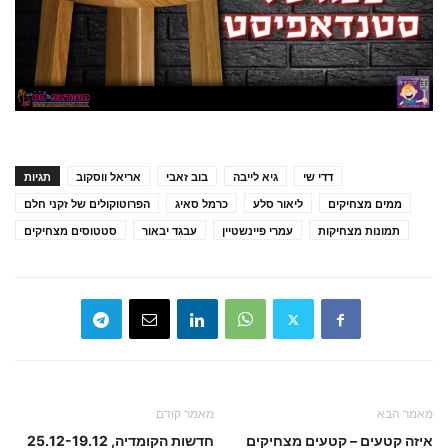
דדי שי
גיא לייבה
בוב זאבי
אריאל ווסקוב
תגיות
ממים מצחיקים
ליאור סלע
כרמל סאיג
הפרוטוקולים של זקני חלם
תמונות מצחיקות
עמרי פיינשטיין
עבגד יבאור
סטטוסים מצחיקים
מאמר הבא
מאמר קודם
איזה קטעים – קטעים מצחיקים
חדשות הקומדיה, 25.12-19.12