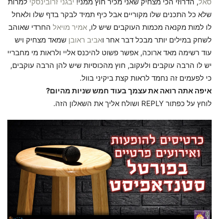
סאל
, הדרוזי הכי מצחיק שאני מכיר חוץ ממני!
יבגני זרובינסקי
למרות
שלא כל התכנים שלו מקוריים אבל כיף תמיד לבקר בדף שלו ולאחל
לו למות מקנאה מכמות העוקבים שיש לו,
אמיר מויאל
החרדי שאוהב
לשחק במילים יותר מבכל דבר אחר ו
אביב ראובן
שמאד מצחיק ויש
עוד רשימה מאד ארוכה, אפשר פשוט להיכנס אליי ולראות מי מחבריי
יש לו הרבה עוקבים ולעקוב, חוץ מהכוסיות שיש להן הרבה עוקבים,
כי לפעמים זה נחמד לראות קצת ביקיני בוול.
איפה אתה רואה את עצמך בעוד חמש שניות מהיום?
לוחץ על כפתור REPLY ושולח אליך את ה
שאלון
הזה.