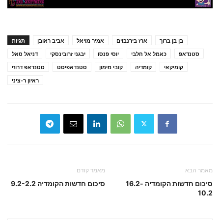
בן בן ברוך
ארז בירנבוים
אמיר מויאל
אביב ראובן
תגיות
סטנדאפ
כאמל אל חלבי
יוסי פנסו
יבגני זרובינסקי
דניאל סאל
קומיקאי
קומדיה
קובי מימון
סטנדאפיסט
סטנדאפ דרוזי
ראיון ר-ציני
מאמר הבא
מאמר קודם
סיכום חדשות הקומדיה 16.2-
סיכום חדשות הקומדיה 9.2-2.2
10.2