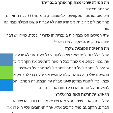
מה המילה שהכי מצחיקה אותך בעברית?
יש כמה מילים:
היפופוטומונסטרוססקוויאפדאליאופוביה, ברצינות??? ככה מתארים
פחד ממילים ארוכות? אני יודע שזה לא עברית פשוט המילה מצחיקה
אותי.
שתי המילים הכי מצחיקות בעברית הן כדורגל וכנסת. כאילו יש דבר
יותר מצחיק ממה שקורה שם בארץ!
מה התפיסה הקומית שלך?
יש לי כלל כזה לפני שאני עולה להופיע כל פעם. אני לא יודע להתאים
את עצמי לקהל. אני לומד בכל הופעה להתאים את הקהל לי כדי
שיהיה לי יותר קל על הבמה ויותר קל להתחבב על האנשים.
התפיסה שלי היא כשאני עולה להופיע אני עולה כדי להצחיק את
עצמי וכדי ליהנות מהזמן שאני מבלה על הבמה. זה המתכון הכי טוב
להצלחה על הבמה או בכל תחום אחר בחיים.
מי אושיית הרשת האהובה עליך?
יש לי כמה, אני בעצמי מגיע מהרשת אז מרבית כוכבי הרשת הם
חברים, חלקם גם מאד קרובים אליי. אחד האהובים עליי הוא
דניאל