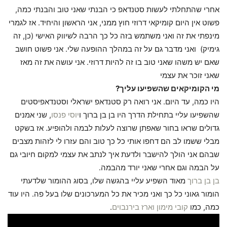
אחרי שהתחלתי לעשות סטנדאפ כי הבנתי שאני טוב והבנתי כמה,
פשוט אין היום קומיקאי דרוזי חוץ ממני, אני הראשון והיחיד. אז לגמרי
מינפתי את זה ואני משתמש בזה כל כך הרבה לשיווק האישי (כן, זה
גימיק) ואני מדבר גם על זה במהלך ההופעה שלי. אני פשוט חושב
שאם יש משהו שאני טוב בו זה להיות דרוזי. אני עושה את זה מאז
שאני זוכר את עצמי
מי הקומיקאים שהשפיעו עליך?
היו כמה, עד היום. אני רואה רק סטנדאפ ישראלי וסטנדאפיסטים
שהשפיעו עליי בתחילת הדרך היו בן בן ברוך ו
יוסי פנסו
, שני אמנים
גדולים שראו בחור שאפתן שרוצה לעלות לבמה ולהופיע. אז בשקט
מבלי ששמו לב הם דחפו אותי כל כך טוב והם עזרו לי לזהות מצבים
שבהם אני הולך להישבר ולדעת איך לנתב את עצמי למקום חיובי גם
על הבמה וגם אחרי שאני יורד מהבמה.
בן בן ברוך
מאוד השפיע עליי בהגשה שלו, בסוג ההומור שלדעתי
הומור גאוני כל כך ואני מכיר את כל המערכונים שלו בעל פה. היו עוד
כמה, כמו
קובי מימון
וארז בירנבוים
.