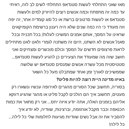
מאז שאני התחלתי לעשות סטנדאפ התחלתי לשים לב לזה, ראיתי
עד כמה זה מתפתח וכמה אנשים רוצים להיזרק למים ולעשות
סטנדאפ או לעשות סרטונים ברשת או כל סוג קומדיה אחר, זה יפה
וזה מעודד כי היו כמה שנים שלא היה רענון ברשימת הקומיקאים
שראינו על המסך, אותם אמנים המשיכו לעלות/ בכל תכנית ובכל
פאנל אנשים לא השתנו, היום זה משתנה לגמרי ולאט לאט מתחילים
לראות פרצופים חדשים על המסך וכולם מוכשרים ומצחיקים ואני
חושב שזה מה שמעודד את הצעירים כן להגיע לעשות סטנדאפ…
סטטיסטית מכל עשרה אנשים שמנסים סטנדאפ יש שלושה
שממשיכים לאורך זמן ואחד שמתבלט מעל כל השאר
באיזו מדינה היית רוצה להיות פליט?
בסוריה, תחשוב שכל הסורים מהגרים לאירופה עכשיו ונשארו רק
מעטים, תחשוב איך הם הולכים לקבל פליט או מהגר שהגיע דווקא
אליהם בזמנים האלה, אתה יודע איזה יחס… אני רק מתאר את כמות
הכנאפה וכבר מקבל אורגזמה, וברצינות, שוודיה, לא יודע איך
להסביר את זה אבל נשים שוודיות מגיעות לחלומות שלי כל לילה…
כל לילה!