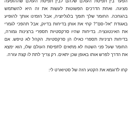
הפער בין תפיסת העולם שלהם לבין תפיסת העולם שההופעה
מציגה. ואחת הדרכים הפשוטות לעשות את זה היא להשתמש
בהגחכה. החומר שלך תומך בלגליזציה, אבל הזמינו אותך להופיע
באגודת "אל-סם"? קחי את אותן בדיחות בדיוק, אבל תהפכי לגמרי
את האינטונציה. בדיחות שהיו סרקסטיות תספרי ברצינות גמורה,
בדיחות רציניות תספרי כאילו הן סרקסטיות. הקהל לא טיפש. אם
החומר שעל פני השטח לא מתאים לתפיסת העולם שלו, הוא ימצא
את הדרך לפרש אותו באופן שכן יתאים. רק צריך לתת לו קצת עזרה.
קחו לדוגמא את הקטע הזה של סטיוארט לי: