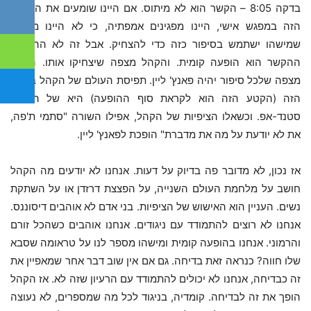
בדקה 8:05 – הקשר הוא לא מיתוס. אם היינו שומעים את הסיפור
הזה במפגש אישי, היינו מפגינים אמפתיה, כי לא היינו מצפים
שמישהו ישתמש בסיפור כזה כדי להצחיק. אבל זה לא ההקשר.
ההקשר הוא הופעה קומית. והקהל מצפה שיצחיקו אותו. הקהל
מצפה שלכל סיפור יהיה פאנץ' ליין. תפיסת העולם של הקהל בשלב
הזה (הקטע הזה הוא לקראת סוף ההופעה) היא של הופעת
סטנד-אפ. וכשאלו הציפיות של הקהל, אפילו השורה "סתמי ת'פה,
את לא יודעת על מה את מדברת" הופכת לפאנץ' ליין.
אז נכון, לא מדובר פה בדיוק על דעות. אנחנו לא יודעים מה הקהל
חושב על מלחמת העולם השנייה, על הפצצת דרזדן או על השתקת
נשים. העניין הוא האישוש של הציפיות. בני אדם לא אוהבים דיסוננס.
אנחנו לא רוצים להתמודד עם ניגודים. אנחנו אוהבים כשהכל זורם
והרמוני. אנחנו בהופעה קומית ומישהו מספר לנו על טראומה שסבא
שלו חווה? כנראה זאת בדיחה. גם אם אין שוב דבר אחר שמאפיין את
זה כבדיחה, אנחנו לא יכולים להתמודד עם הרעיון שזה לא. אז הקהל
הופך את זה לבדיחה. קומדיה, בניגוד לכל מה שמספרים, לא נעוצה