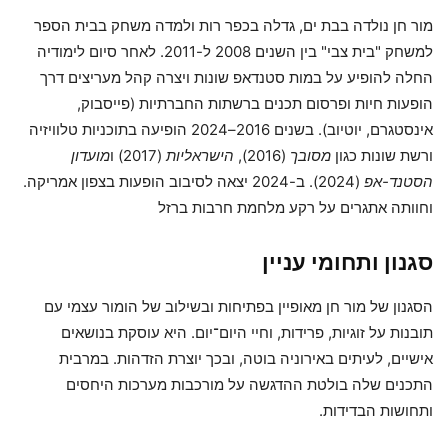
מור חן נולדה בבת ים, גדלה בכפר רות ולמדה משחק בבית הספר
למשחק "בית צבי" בין השנים 2008 ל-2011. לאחר סיום לימודיה
החלה להופיע על במות סטנדאפ שונות ויצרה קהל מעריצים דרך
הופעות חיות ופרסום תכנים ברשתות החברתיות (פייסבוק,
אינסטגרם, יוטיוב). בשנים 2016–2024 הופיעה בתוכניות טלוויזיה
ורשת שונות כגון
מסובך
(2016),
הישראליות
(2017) ו
מועדון
הסטנד-אפ
(2024). ב-2024 יצאה לסיבוב הופעות בצפון אמריקה.
וחוותה אתגרים על רקע מלחמת חרבות ברזל
סגנון ותחומי עניין
הסגנון של מור חן מאופיין בפתיחות ובשילוב של הומור עצמי עם
תובנות על זוגיות, פרידות, וחיי היום־יום. היא עוסקת בנושאים
אישיים, לעיתים באירוניה בוטה, ובכך יוצרת הזדהות. במרבית
התכנים שלה בולטת ההדגשה על מורכבות מערכות היחסים
ותחושות הבדידות.