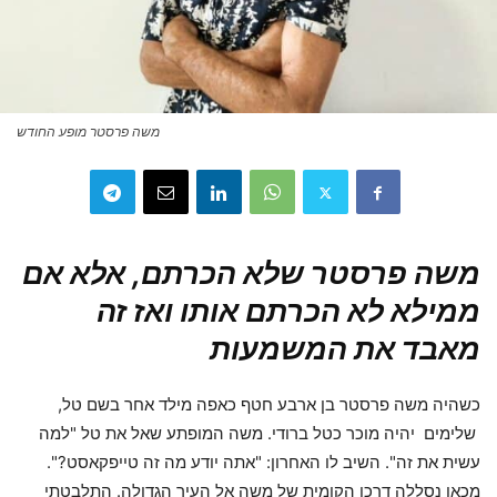
משה פרסטר מופע החודש
משה פרסטר שלא הכרתם, אלא אם
ממילא לא הכרתם אותו ואז
זה
מאבד את המשמעות
כשהיה משה פרסטר בן ארבע חטף כאפה מילד אחר בשם טל,
שלימים יהיה מוכר כטל ברודי. משה המופתע שאל את טל "למה
עשית את זה". השיב לו האחרון: "אתה יודע מה זה טייפקאסט?".
מכאן נסללה דרכו הקומית של משה אל העיר הגדולה. התלבטתי