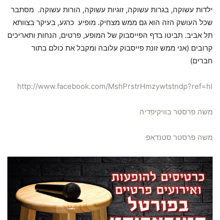
ילדות עשוקה, בגרות עשוקה, זוגיות עשוקה, הורות עשוקה. מסתבר
שכל העושק הזה הוא גם ממש מצחיק. מופיע כרגע, בעיקר בצוותא
תל אביב. תביטו בדף הפייסבוק של המופע, פרטים, הנחות ותאריכים
קרובים (אני ממש זונת פייסבוק עלובה ומקבל את כולם בתור
חברים)
http://www.facebook.com/MshPrstrHmzywtstndp?ref=hl
משה פרסטר בוויקיפדיה
משה פרסטר סטנדאפ