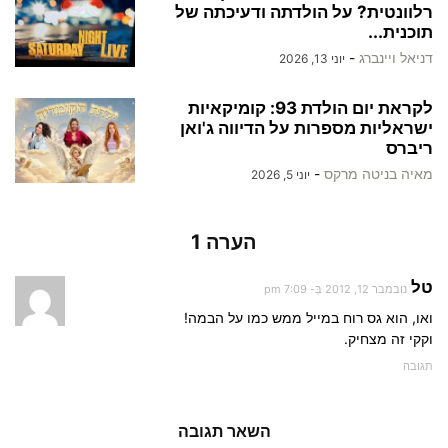
רלוונטית? על הולדתה ודעיכתה של
תוכנית...
דניאל ויינברג
-
יוני 13, 2026
לקראת יום הולדת 93: קומיקאיות
ישראליות מספרות על הדיווה ג'ואן
ריברס
מאיה בניטה מרקס
-
יוני 5, 2026
הערה 1
טל
נובמבר 12, 2012 בְּ- 7:09 pm
ואו, הוא גס רוח במייל ממש כמו על הבמה!
וקקי זה מצחיק.
תגובה
השאר תגובה