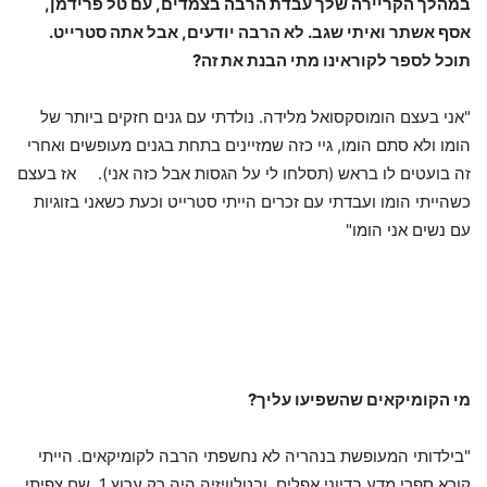
במהלך הקריירה שלך עבדת הרבה בצמדים, עם טל פרידמן,
אסף אשתר ואיתי שגב. לא הרבה יודעים, אבל אתה סטרייט.
תוכל לספר לקוראינו מתי הבנת את זה?
"אני בעצם הומוסקסואל מלידה. נולדתי עם גנים חזקים ביותר של
הומו ולא סתם הומו, גיי כזה שמזיינים בתחת בגנים מעופשים ואחרי
זה בועטים לו בראש (תסלחו לי על הגסות אבל כזה אני). אז בעצם
כשהייתי הומו ועבדתי עם זכרים הייתי סטרייט וכעת כשאני בזוגיות
עם נשים אני הומו"
מי הקומיקאים שהשפיעו עליך?
"בילדותי המעופשת בנהריה לא נחשפתי הרבה לקומיקאים. הייתי
קורא ספרי מדע בדיוני אפלים, ובטלוויזיה היה רק ערוץ 1, שם צפיתי