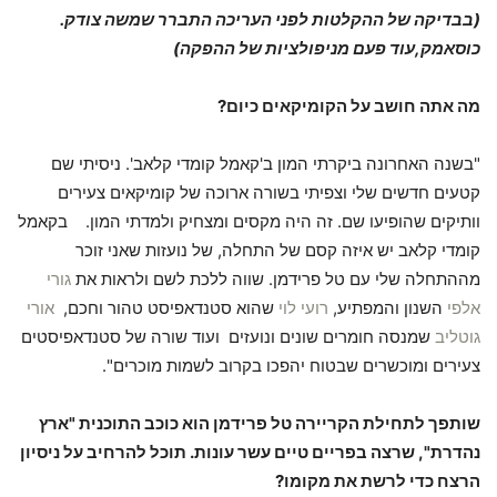
(בבדיקה של ההקלטות לפני העריכה התברר שמשה צודק.
כוסאמק,
עוד פעם מניפולציות של ההפקה)
מה אתה חושב על הקומיקאים כיום?
"בשנה האחרונה ביקרתי המון ב'קאמל קומדי קלאב'. ניסיתי שם
קטעים חדשים שלי וצפיתי בשורה ארוכה של קומיקאים צעירים
וותיקים שהופיעו שם. זה היה מקסים ומצחיק ולמדתי המון. בקאמל
קומדי קלאב יש איזה קסם של התחלה, של נועזות שאני זוכר
מההתחלה שלי עם טל פרידמן. שווה ללכת לשם ולראות את
גורי
אלפי
השנון והמפתיע,
רועי לוי
שהוא סטנדאפיסט טהור וחכם,
אורי
גוטליב
שמנסה חומרים שונים ונועזים ועוד שורה של סטנדאפיסטים
צעירים ומוכשרים שבטוח יהפכו בקרוב לשמות מוכרים".
שותפך לתחילת הקריירה טל פרידמן הוא כוכב התוכנית "ארץ
נהדרת", שרצה בפריים טיים עשר עונות. תוכל להרחיב על ניסיון
הרצח כדי לרשת את מקומו?