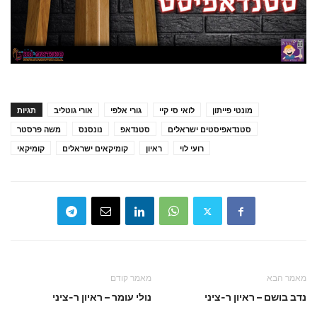
מונטי פייתון
לואי סי קיי
גורי אלפי
אורי גוטליב
תגיות
סטנדאפיסטים ישראלים
סטנדאפ
נונסנס
משה פרסטר
רועי לוי
ראיון
קומיקאים ישראלים
קומיקאי
מאמר הבא
מאמר קודם
נדב בושם – ראיון ר-ציני
נולי עומר – ראיון ר-ציני