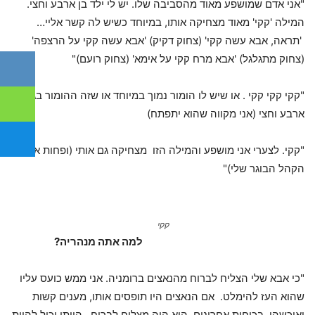
"אני אדם שמושפע מאוד מהסביבה שלו. יש לי ילד בן ארבע וחצי.
המילה 'קקי' מאוד מצחיקה אותו, במיוחד כשיש לה קשר אליי…
'תראה, אבא עשה קקי' (צחוק דקיק) 'אבא עשה קקי על הרצפה'
(צחוק מתגלגל) 'אבא מרח קקי על אימא' (צחוק רועם)"
"קקי קקי קקי . או שיש לו הומור נמוך במיוחד או שזה ההומור בגיל
ארבע וחצי (אני מקווה שהוא יתפתח)
"קקי. לצערי אני מושפע והמילה הזו מצחיקה גם אותי (ופחות את
הקהל הבוגר שלי)"
קקי
למה אתה מנהריה?
"כי אבא שלי הצליח לברוח מהנאצים ברומניה. אני ממש כועס עליו
שהוא העז להימלט. אם הנאצים היו תופסים אותו, מענים קשות
ואיכשהו, בכוחות אחרונים, הוא היה מצליח לברוח, הייתי יכול להיות