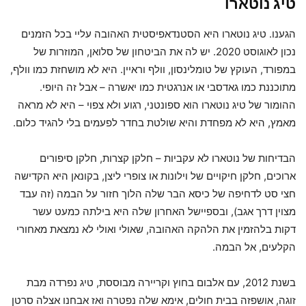
טיג נוטארו
הגענו. טיג נוטארו היא הסטנדאפיסטית האהובה עליי בכל הזמנים
נכון לאוגוסט 2020. יש לה את הביטחון של סלואן, המוזרות של
במפורד, העוקץ של טומלינסון, וולף וראיין. היא לא מושחזת כמו וולף,
מתוכננת כמו גאדסבי או אנרגטית כמו יאשרה – אבל זה היופי.
ההומור של טיג נוטארו הוא ספונטני, רגוע ולא צפוי – היא לא מראה
מאמץ, היא לא מפחדת והיא שולטת בחדר לפעמים בלי להגיד כלום.
הבדיחות של נוטארו לא עקביות – חלקן קצרות, חלקן סיפורים
ארוכים, חלקן חיקויים של וילונות או צופרי ליצן, בקונאן היא הקדישה
חצי סט לדחיפה של כיסא הבר שלה הלוך חזור על הבמה (זה עבד
מצוין דרך אגב), ובספיישל האחרון שלה היא בילתה כמעט עשר
דקות בלהזמין את הלהקה האהובה, שאולי ואולי לא נמצאת מאחורי
הקלעים, אל הבמה.
בשנת 2012, עם אלבום בחוץ וקריירה מבוססת, טיג נפרדה מבת
זוגה, אושפזה בבית חולים, אימא שלה נפטרה ואז אבחנו אצלה סרטן