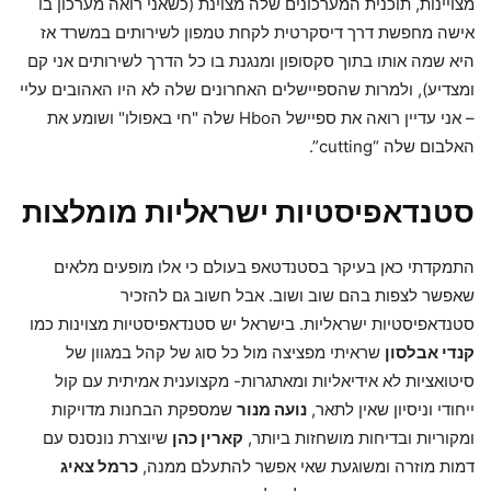
מצויינות, תוכנית המערכונים שלה מצוינת (כשאני רואה מערכון בו
אישה מחפשת דרך דיסקרטית לקחת טמפון לשירותים במשרד אז
היא שמה אותו בתוך סקסופון ומנגנת בו כל הדרך לשירותים אני קם
ומצדיע), ולמרות שהספיישלים האחרונים שלה לא היו האהובים עליי
– אני עדיין רואה את ספיישל הHbo שלה "חי באפולו" ושומע את
האלבום שלה “cutting”.
סטנדאפיסטיות ישראליות מומלצות
התמקדתי כאן בעיקר בסטנדטאפ בעולם כי אלו מופעים מלאים
שאפשר לצפות בהם שוב ושוב. אבל חשוב גם להזכיר
סטנדאפיסטיות ישראליות. בישראל יש סטנדאפיסטיות מצוינות כמו
קנדי אבלסון
שראיתי מפציצה מול כל סוג של קהל במגוון של
סיטואציות לא אידיאליות ומאתגרות- מקצוענית אמיתית עם קול
ייחודי וניסיון שאין לתאר,
נועה מנור
שמספקת הבחנות מדויקות
ומקוריות ובדיחות מושחזות ביותר,
קארין כהן
שיוצרת נונסנס עם
דמות מוזרה ומשוגעת שאי אפשר להתעלם ממנה,
כרמל צאיג