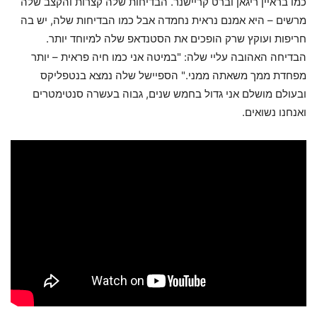
כמו בראיין ריגאן וברט קריישנר. הבדיחות שלה קצרות והקצב שלה
מרשים – היא אמנם נראית נחמדה אבל כמו הבדיחות שלה, יש בה
חריפות ועוקץ שרק הופכים את הסטנדאפ שלה למיוחד יותר.
הבדיחה האהובה עליי שלה: "במיטה אני כמו חיה פראית – יותר
מפחדת ממך משאתה ממני." הספיישל שלה נמצא בנטפליקס
ובעולם מושלם אני גדול בחמש שנים, גבוה בעשרה סנטימטרים
ואנחנו נשואים.