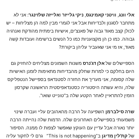
אלי וונג
,
וויטני קאמינגס
,
ניקי גלייזר
ו
אלייזה שלזינגר
: אני לא
מתחבר לסגנון ולבדיחות אבל אני לגמרי מבין למה הן מצליחות – יש
לכולן קצב מאוד גבוה של פאנצ'ים, אישיות בימתית מהודקת ואנרגיה
גבוהה. כמו כן הן מקצועניות כמו כל הנשים ברשימה ועובדות קשה
מאוד, אז מי אני שאעביר עליהן ביקורת?
הספיישלים של
אלן דג'נרס
משנות השמונים מצליחים להחזיק גם
היום בחלקם כי למרות שחלק מהבדיחות מתאימות לזמנן האישיות
שלה קסומה, אני מעריך את החזרה לסטנדאפ בספיישל הנטפליקס
שלה, והיא עשתה היסטוריה כסטנדאפיסטית הראשונה שקרסון
הזמין להתראיין לאחר הקטע שלה ב"טונייט שואו".
שרה סילברמן
השפיעה על הרבה מהאהובים עליי ועברה שינוי
משמעותי בספיישלים האחרונים שלה. הדמות שלה נהייתה הרבה
יותר נאורה אבל עדיין עם העוקץ שאפשר לצפות לו ממנה. הסיפור
של
קת'לין מדיגן
ב”This is not happening” גרם לי לחקור עליה