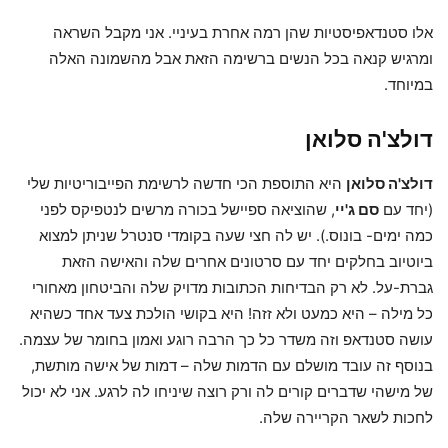
אלו סטנדאפיסטיות שהן רמה אחרת בעיניי. אני מקבל השראה
ומרגיש קנאה בכל הנשים ברשימה הזאת אבל מהשמונה האלה
במיוחד.
דולצ'ה סלואן
דולצ'ה סלואן
היא התוספת הכי חדשה לרשימת הפייבוריטיות שלי
(יחד עם
סם ג'יי
, שהוציאה ספיישל בכורה מרשים לנטפיקס לפני
כמה ימים- בונוס.). יש לה חצי שעה בקומדי סנטרל שניתן למצוא
ביוטיוב בחלקים יחד עם סרטונים אחרים שלה והאישה הזאת
גברת-על. לא רק הבדיחות הכתובות מדויק שלה והביטחון מאחורי
כל מילה – היא כמעט ולא זזה! היא בקושי הולכת צעד אחד כשהיא
עושה סטנדאפ וזה משדר כל כך הרבה רוגע ואמון בחומר של עצמה.
בנוסף זה עובד מושלם עם הדמות שלה – דמות של אישה מותשת,
של מישהי שדברים קורים לה ורק רוצה שיניחו לה לרגע. אני לא יכול
לחכות לשאר הקריירה שלה.