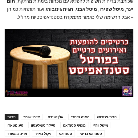
שכותבת בדיחות חשופות להפליא עם נוכחות בימתית מרתקת,
תום
יער
,
מיטל שפירו
,
מיטל אבני
,
חגית גינזבורג
ועוד תותחיות כמוהן
– אבל הרשימה שלי כאמור מתמקדת בסטנדאפיסטיות מחו"ל.
חגית גינזבורג
האנה גדסבי
אלן דג'נרס
איימי שומר
תגיות
מישל וולף
מופעי סטנדאפ
טיילור טומלינסון
טיג נוטארו
סטנדאפ בריטי
סטנדאפ
ניקול באייר
מריה במפורד