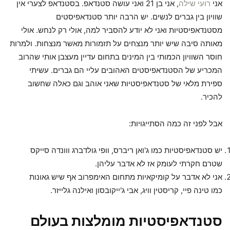
אני
רועי שילה
, אני בן 21 ואני עושה סטנדאפ. בסטנדאפ לצערי אין
שוויון בין גברים לנשים. יש הרבה יותר סטנדאפיסטים
מסטנדאפיסטיות ואני לא יודע להסביר למה, אולי רק לנחש. אולי
מאותה סיבה שיש יותר מנצחים על תזמורות מאשר מנצחות. ולמרות
חוסר השוויון הכמותי בין המינים בתחום עדיין מעצבן אותי שהרוב
המכריע של הסטנדאפיסטים האהובים עליי הם גברים. עשיתי
ספירת מלאי של סטנדאפיסטיות שאני אוהב וגם כאלה שחשוב
להכיר.
אבל לפני זה כמה הסתייגויות:
יש סטנדאפיסטיות כמו ג'ואן ריברס, וופי גולדברג ווונדה סייקס
שטרם חקרתי לעומק אז לא אדבר עליהן.
אני לא אדבר על קומיקאיות מתחום האימפרוב אף שיש גאונות
כמו טינה פיי, קריסטין וויג, אבי ג'ייקובסון ואילנה גלייזר.
סטנדאפיסטיות מומלצות
בעולם