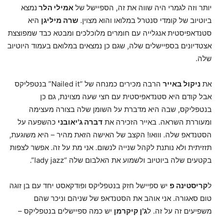
יותר וזה לגמרי היה שווה את זה, הספיישל של
אמילי הלר
נמצא
ביוטיוב של קומדי סנטרל במלואו והוא מצוין.
שרה מיליגן
היא
סטנדאפיסטית אנגלייה עם חומרים מלוכלכים ומבטא כבד שמפוצצת
אצטדיונים בספיישלים שלה, שגם כן נמצאים במלואם בעמוד היוטיוב
שלה.
את
ניקול באייר
הרבה מכירים כמנחה של “Nailed it” בנטפליקס
אבל קודם היא סטנדאפיסטית עם חצי שעה מצוינת, גם כן
בנטפליקס, שבה היא מדברת על השומן שלה בצורה מעצימה
ומעוררת השראה. באייר הזכירה את
דברה ג'יאובני
כהשפעה על
הסטנדאפ שלה. ווואו! הקצב של האישה הזאת מהיר – היא משוגעת,
תזזיתית ולא נותנת לקהל שנייה לנשום. אני מת על זה. אפשר לצפות
בקטעים שלה ביוטיוב ולשמוע את האלבום שלה “lady jazz”.
ל
קריסטינה פ
יש ספיישל חזק בנטפליקס ופודקאסט יחד עם בן זוגה
טום סאגורה. אני אוהב את הסטנדאפ של שניהם וניכר שהם
משפיעים זה על זה. ל
ג'ן קיקרמן
יש כמה ספיישלים בנטפליקס –