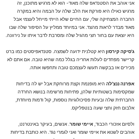
אני אוהב את הסטנדאפ שלה מאוד- הוא לא מרגיש מתוכנן, זה
מרגיש כאילו היא פורקת את הלב שלה על הבמה והיא במקרה
החברה המצחיקה שלי, עם החיים שלא הייתי מייחל לעצמי אבל
מאוד מבדר לראות מהצד. אני במיוחד ממליץ על הסיפור שלה שבו
היא יוצאת עם בחור חצי מהגיל שלה ומסרבת לדבר איתו על נירוונה.
ג'סיקה קירסון
היא קטלנית ידועה לשמצה. סטנדאפיסטים כמו ברט
קריישר מפחדים לעלות אחריה בגלל כמה שהיא טובה. אם אתם לא
מכירים אז בבקשה תעשו לעצמכם טובה ותחפשו אותה.
אפרנה ננצ'לה
היא מופנמת וקצת מרוחקת אבל יש לה בדיחות
שמקסימות בשטותיות שלהן, פתיחות מרשימה בנושא החרדה
החברתית שלה ובעיות פסיכולוגיות נוספות, קול ודמות מיוחדת,
אלבום חזק וחצי שעה בנטפליקס.
ולסיום אזכורי הכבוד,
איימי שומר
. אנשים, בעיקר באינטרנט,
אוהבים לשנוא את איימי שומר ואני לגמרי נגד. היא כותבת בדיחות