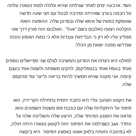
השד. ארבעה ימים לאחר שגילתה שהיא עלולה למות נוטארו עלתה
על הבמה בערב שאירחה וסירבה לבטל עם חצי שעה חדשה
שעוסקת במוות של אימא שלה ובסרטן שלה. ההופעה הזאת
הוקלטה ויצאה כאלבום בשם “live” . האלבום הזה פורץ דרך ואני
ממליץ עליו לא רק כי הבדיחות עובדות אלא כי כמות האומץ והכוח
שנדרשו ממנה יוצאת מן הכלל.
למזלנו היא ניצחה את הסרטן והמשיכה לצלם שני ספיישלים נוספים
(אחד בHbo ואחד בנטפליקס), להקים משפחה ולשמח אותי בעצם
קיומה. אני מקווה שהיא תמשיך להיות בריאה ולייצר עוד מהקסם
שלה.
את הקטע האהוב עליי היא כתבה יחסית בתחילת הקריירה, הוא
סיפור על היתקלויות שלה עם כוכבת פופ משנות השמונים והוא
מראה את הסגנון המיוחד שלה, הרוגע שלה והשליטה שלה על
החדר. אגב כשצילמה את הסיפור הזה לקונאן נוטארו היתה חולה,
לא במיטבה וחוותה בלאק אאוט באמצע הסיפור. היא ביקשה