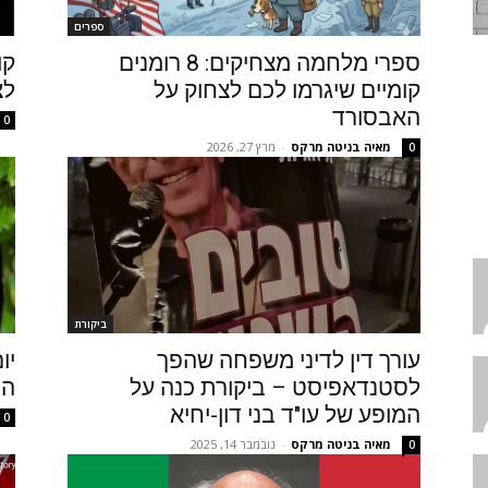
ספרים
ספרי מלחמה מצחיקים: 8 רומנים
קו
קומיים שיגרמו לכם לצחוק על
לצ
האבסורד
0
מאיה בניטה מרקס
-
מרץ 27, 2026
0
ביקורת
עורך דין לדיני משפחה שהפך
יו
לסטנדאפיסט – ביקורת כנה על
הה
המופע של עו"ד בני דון-יחיא
0
מאיה בניטה מרקס
-
נובמבר 14, 2025
0