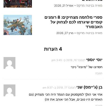
מאיה בניטה מרקס
-
אפריל 21, 2026
ספרי מלחמה מצחיקים: 8 רומנים
קומיים שיגרמו לכם לצחוק על
האבסורד
מאיה בניטה מרקס
-
מרץ 27, 2026
4 הערות
יוסי יוספי
דצמבר 16, 2018 בְּ- 3:45 pm
חסרונו של "מיונזו" ניכר
תגובה
בן (ג'יימס) שני
דצמבר 17, 2018 בְּ- 9:37 am
אחי אני הולך למקסטוק עם הגמד היה הכי מצחיק (גם
האחרים היו טובים, אבל הכי אוהב את זה)
תגובה