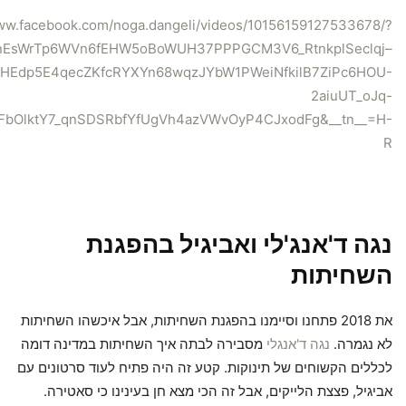
www.facebook.com/noga.dangeli/videos/10156159127533678/?
inEsWrTp6WVn6fEHW5oBoWUH37PPPGCM3V6_RtnkplSeclqj–
HEdp5E4qecZKfcRYXYn68wqzJYbW1PWeiNfkilB7ZiPc6HOU-
2aiuUT_oJq-
rFbOlktY7_qnSDSRbfYfUgVh4azVWvOyP4CJxodFg&__tn__=H-
R
נגה ד'אנג'לי ואביגיל בהפגנת
השחיתות
את 2018 פתחנו וסיימנו בהפגנת השחיתות, אבל איכשהו השחיתות
לא נגמרה.
נגה ד'אנגלי
מסבירה לבתה איך השחיתות במדינה דומה
לכללים הקשוחים של תינוקות. קטע זה היה פתיח לעוד סרטונים עם
אביגיל, פצצת הלייקים, אבל זה הכי מצא חן בעינינו כי סאטירה.