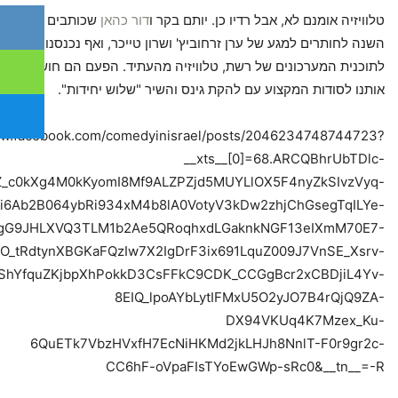
טלוויזיה אומנם לא, אבל רדיו כן. יותם בקר ו
דור כהאן
שכותבים
השנה לחותרים למגע של ערן זרחוביץ' ושרון טייכר, ואף נכנסנו
לתוכנית המערכונים של רשת, טלוויזיה מהעתיד. הפעם הם חושפים
אותנו לסודות המקצוע עם להקת גינס והשיר "שלוש יחידות".
ww.facebook.com/comedyinisrael/posts/2046234748744723?
__xts__[0]=68.ARCQBhrUbTDlc-
Z_c0kXg4M0kKyomI8Mf9ALZPZjd5MUYLlOX5F4nyZkSIvzVyq-
ui6Ab2B064ybRi934xM4b8lA0VotyV3kDw2zhjChGsegTqILYe-
NgG9JHLXVQ3TLM1b2Ae5QRoqhxdLGaknkNGF13eIXmM70E7-
O_tRdtynXBGKaFQzIw7X2IgDrF3ix691LquZ009J7VnSE_Xsrv-
hYfquZKjbpXhPokkD3CsFFkC9CDK_CCGgBcr2xCBDjiL4Yv-
8EIQ_lpoAYbLytIFMxU5O2yJO7B4rQjQ9ZA-
DX94VKUq4K7Mzex_Ku-
6QuETk7VbzHVxfH7EcNiHKMd2jkLHJh8NnlT-F0r9gr2c-
CC6hF-oVpaFIsTYoEwGWp-sRc0&__tn__=-R