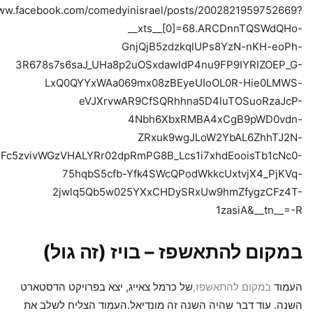
www.facebook.com/comedyinisrael/posts/2002821959752669?
__xts__[0]=68.ARCDnnTQSWdQHo-
GnjQjB5zdzkqlUPs8YzN-nKH-eoPh-
3R678s7s6saJ_UHa8p2uOSxdawldP4nu9FP9IYRIZOEP_G-
LxQ0QYYxWAa069mx08zBEyeUIoOL0R-Hie0LMWS-
eVJXrvwAR9CfSQRhhna5D4luTOSuoRzaJcP-
4Nbh6XbxRMBA4xCgB9pWD0vdn-
ZRxuk9wgJLoW2YbAL6ZhhTJ2N-
c5zvivWGzVHALYRr02dpRmPG8B_Lcs1i7xhdEooisTb1cNc0-
75hqbS5cfb-Yfk4SWcQPodWkkcUxtvjX4_PjKVq-
2jwlq5Qb5w025YXxCHDySRxUw9hmZfygzCFz4T-
1zasiA&__tn__=-R
במקום להתאשפז – בויז (זה גול)
העמוד
במקום להתאשפז,
של כרמל צאייג, יצא בפרויקט הדסטארט
השנה. עוד דבר שהיה השנה זה מונדיאל.העמוד הצליח לשלב את