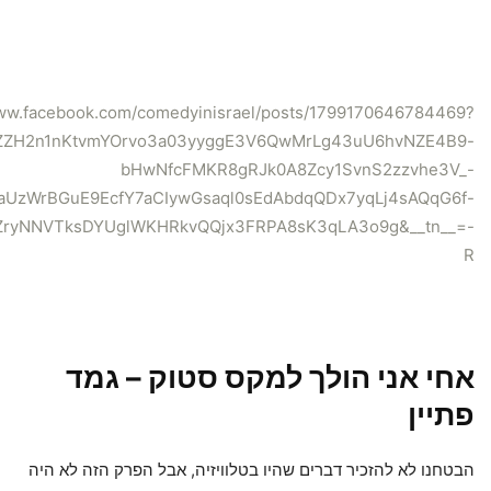
www.facebook.com/comedyinisrael/posts/1799170646784469?
ZZH2n1nKtvmYOrvo3a03yyggE3V6QwMrLg43uU6hvNZE4B9-
bHwNfcFMKR8gRJk0A8Zcy1SvnS2zzvhe3V_-
aUzWrBGuE9EcfY7aCIywGsaql0sEdAbdqQDx7yqLj4sAQqG6f-
ryNNVTksDYUglWKHRkvQQjx3FRPA8sK3qLA3o9g&__tn__=-
R
אחי אני הולך למקס סטוק – גמד
פתיין
הבטחנו לא להזכיר דברים שהיו בטלוויזיה, אבל הפרק הזה לא היה