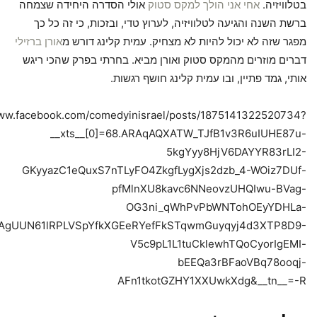
בטלוויזיה.
אחי אני הולך למקס סטוק
אולי הסדרה היחידה שצמחה
ברשת השנה והגיעה לטלוויזיה, לערוץ טדי, ובזכות, כי זה כל כך
מפגר שזה לא יכול להיות לא מצחיק. עמית קלינג דורש מ
אורן ברזילי
דברים מוזרים מהמקס סטוק ואורן מביא. בחרתי בפרק שהכי ריגש
אותי, גמד פתיין, ובו עמית קלינג חושף רגשות.
www.facebook.com/comedyinisrael/posts/1875141322520734?
__xts__[0]=68.ARAqAQXATW_TJfB1v3R6uIUHE87u-
5kgYyy8HjV6DAYYR83rLI2-
GKyyazC1eQuxS7nTLyFO4ZkgfLygXjs2dzb_4-WOiz7DUf-
pfMlnXU8kavc6NNeovzUHQIwu-BVag-
OG3ni_qWhPvPbWNTohOEyYDHLa-
AgUUN61lRPLVSpYfkXGEeRYefFkSTqwmGuyqyj4d3XTP8D9-
V5c9pL1L1tuCklewhTQoCyorIgEMI-
bEEQa3rBFaoVBq78ooqj-
AFn1tkotGZHY1XXUwkXdg&__tn__=-R