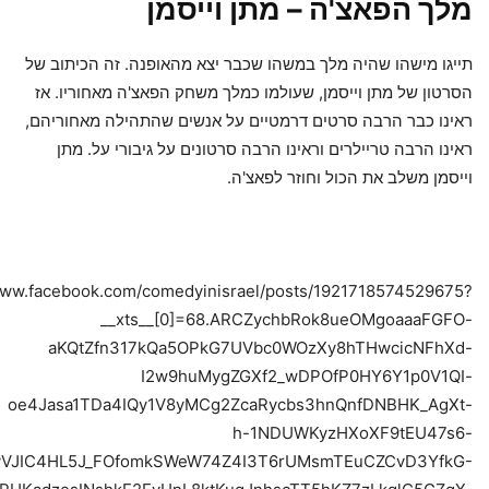
מלך הפאצ'ה – מתן וייסמן
תייגו מישהו שהיה מלך במשהו שכבר יצא מהאופנה. זה הכיתוב של
הסרטון של מתן וייסמן, שעולמו כמלך משחק הפאצ'ה מאחוריו. אז
ראינו כבר הרבה סרטים דרמטיים על אנשים שהתהילה מאחוריהם,
ראינו הרבה טריילרים וראינו הרבה סרטונים על גיבורי על. מתן
וייסמן משלב את הכול וחוזר לפאצ'ה.
www.facebook.com/comedyinisrael/posts/1921718574529675?
__xts__[0]=68.ARCZychbRok8ueOMgoaaaFGFO-
aKQtZfn317kQa5OPkG7UVbc0WOzXy8hTHwcicNFhXd-
I2w9huMygZGXf2_wDPOfP0HY6Y1p0V1QI-
oe4Jasa1TDa4IQy1V8yMCg2ZcaRycbs3hnQnfDNBHK_AgXt-
h-1NDUWKyzHXoXF9tEU47s6-
yvVJIC4HL5J_FOfomkSWeW74Z4I3T6rUMsmTEuCZCvD3YfkG-