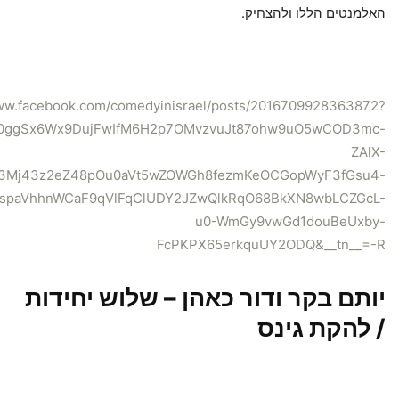
האלמנטים הללו ולהצחיק.
www.facebook.com/comedyinisrael/posts/2016709928363872?
U0ggSx6Wx9DujFwIfM6H2p7OMvzvuJt87ohw9uO5wCOD3mc-
ZAlX-
Mj43z2eZ48pOu0aVt5wZOWGh8fezmKeOCGopWyF3fGsu4-
pspaVhhnWCaF9qVlFqClUDY2JZwQlkRqO68BkXN8wbLCZGcL-
u0-WmGy9vwGd1douBeUxby-
FcPKPX65erkquUY2ODQ&__tn__=-R
יותם בקר ודור כאהן – שלוש יחידות
/ להקת גינס