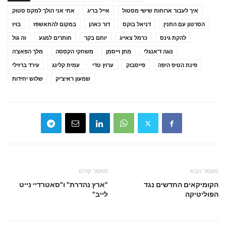
איך לעבור ארוחות שישי מסטול
אייל בריג
אחי אני הולך למקס סטוק
הסרטון עם התנין
דניאל בוקס
דור כאהן
במקום להתאשפז
בויז
להקת גינס
כרמל צאייג
יותם בקר
חותרים למגע
זה גול
נוגה ד'אנגלי
מתן וייסמן
משחקי הקססה
מלך הפאצ'ה
פינת הטיפ היפה
פייסבוק
ערוץ טדי
עמית קלינג
עירד ברזילי
שמעון ראיצ'יק
שלוש יחידות
מאמר הבא
מאמר קודם
הקומיקאים החדשים נגד
"ארץ נהדרת" ו"סאטרדיי נייט
הפוליטיקה
לייב"