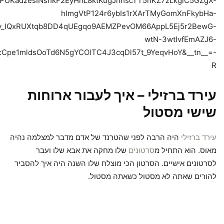
PUKadzesINshkF2EyHnL8ktKugJnhscTT5hKZ7zLkglC5GZgX-
hlmgVtP124r6ybIs1rXArTMyGomXnFkybHa-
y_IQxRUXtqb8DD4qUEgqo9AEMZPevOM66AppL5Ej5r2BewG-
wtN-3wtIvfEmAZJ6-
Cpe1mldsOoTd6N5gYCOlTC4J3cqDl57t_9YeqvHoY&__tn__=-
R
עירד ברזילי – איך לעבור ארוחות
שישי מסטול
עירד ברזילי
היה הרבה לפני שהטרנד של אדם מדבר למצלמה נהיה
מאוס. הוא התחיל מ
סרטונים
שלו מחקה את אבא שלו ועבר
לסרטונים אישיים. הסרטון הכי מוצלח שלו השנה היה איך להסביר
להורים שאתה לא מסטול כשאתה מסטול.