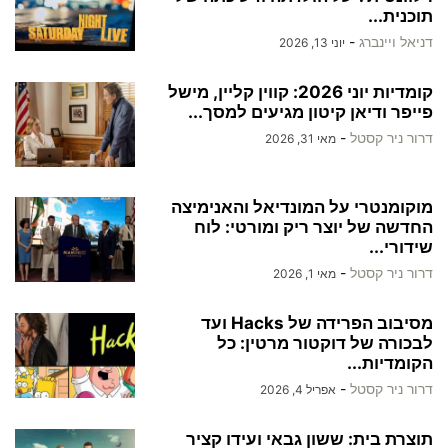
תוכנית...
דניאל ויינברג
-
יוני 13, 2026
קומדיות יוני 2026: קווין קליין, מישל
פייפר ודיאן קיטון מגיעים למסך...
דרור ניר קסטל
-
מאי 31, 2026
מוקומנטרי על המונדיאל והאנימיצה
החדשה של יוצר ריק ומורטי: לוח
שידורי...
דרור ניר קסטל
-
מאי 1, 2026
מסיבוב הפרידה של Hacks ועד
לבכורה של דוקטור מרטין: כל
הקומדיות...
דרור ניר קסטל
-
אפריל 4, 2026
תוצרת בית: ששון גבאי ועידו קציר