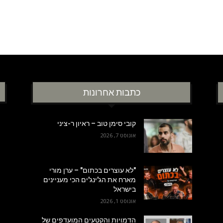
כתבות אחרונות
קובי סימן טוב – ראיון ר-ציני
אוגוסט 7, 2026
"לא עוצרים בכתום" – ערן מורי
מארח את הג'ינג'ים הכי מעניינים
בישראל
אוגוסט 1, 2026
הדמויות והקטעים המועדפים של