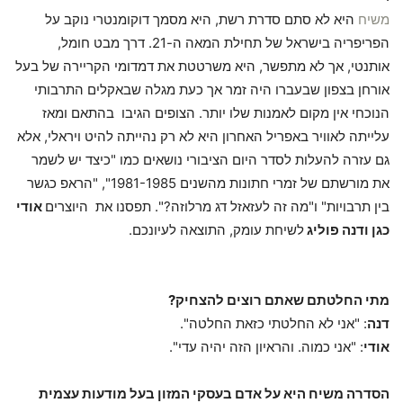
משיח
היא לא סתם סדרת רשת, היא מסמך דוקומנטרי נוקב על
הפריפריה בישראל של תחילת המאה ה-21. דרך מבט חומל,
אותנטי, אך לא מתפשר, היא משרטטת את דמדומי הקריירה של בעל
אורחן בצפון שבעברו היה זמר אך כעת מגלה שבאקלים התרבותי
הנוכחי אין מקום לאמנות שלו יותר. הצופים הגיבו בהתאם ומאז
עלייתה לאוויר באפריל האחרון היא לא רק נהייתה להיט ויראלי, אלא
גם עזרה להעלות לסדר היום הציבורי נושאים כמו "כיצד יש לשמר
את מורשתם של זמרי חתונות מהשנים 1981-1985", "הראפ כגשר
בין תרבויות" ו"מה זה לעזאזל דג מרלוזה?". תפסנו את היוצרים
אודי
כגן ודנה פוליג
לשיחת עומק, התוצאה לעיונכם.
מתי החלטתם שאתם רוצים להצחיק?
דנה
: "אני לא החלטתי כזאת החלטה".
אודי
: "אני כמוה. והראיון הזה יהיה עדי".
הסדרה משיח היא על אדם בעסקי המזון בעל מודעות עצמית