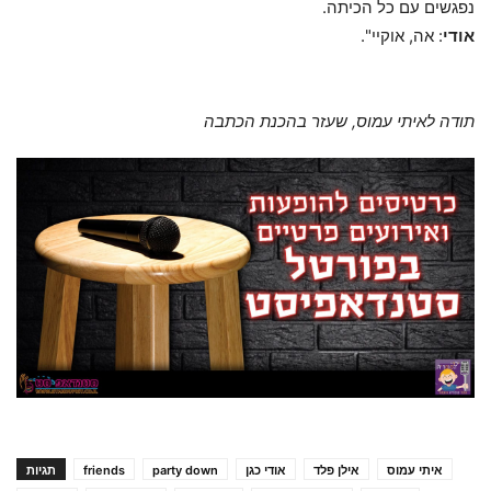
נפגשים עם כל הכיתה.
אודי
: אה, אוקיי".
תודה לאיתי עמוס, שעזר בהכנת הכתבה
איתי עמוס
אילן פלד
אודי כגן
party down
friends
תגיות