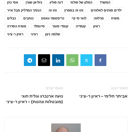
המשרד
המלון של פולטי
דנה פוליג
ג'וליאן שגרן
אסי כהן
ילדים סורגים לאלוהים
זהו זה במפרץ
זהו זה
הנסיך המדליק מבל אייר
משיח
מרלוזה
לואי סי קיי
כריסטופר גאסט
כותבים
כבלים
ראיון
קומדיה
קומדי סטור
סיינפלד
משיח הסדרה
שלמה ניצן
רציני
ראיון ר-ציני
מאמר הבא
מאמר קודם
אביתר חלימי – ראיון ר-ציני
נועה ארנברג וגלית חוגי
(מובטלות ונהנות) – ראיון ר-ציני