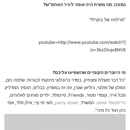
נמוכה. מה משיח היה אומר ליניר האחמ"ש?
"מרלוזה של בוקר!!!"
[youtube=http://www.youtube.com/watch?
v=5kzShqx8NV8]
מי היוצרים הקומיים שהשפיעו עליכם?
"כל דבר מוצלח ומצחיק. בסדר כרונולוגי מינקות לבגרות: שלמה ניצן,
המלון של פולטי, ג'וליאן שגרן, זהו זה במפרץ, כבלים, הנסיך המדליק
מבל אייר, קומדי סטור, Friends, סיינפלד, ילדים סורגים לאלוהים,
כריסטופר גאסט,
המשרד,
party down
, לואי סי.קיי, אילן פלד, אסי
כהן ועוד כל מיני".