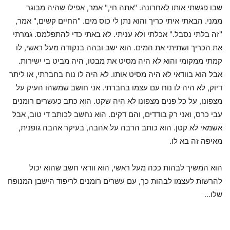
שבו פגשתי אותו לאחרונה. "אתה חי," אמר, אפילו שהיה מבוגר
ממני. הבאתי איתי כריך והוא נתן לי כוס מים. "החיים קשים," אמר,
"זה בלתי נסבל." אכלתי ולא עניתי. לא באתי כדי להתפלמס. גמרתי
את הכריך ושתיתי את המים. הוא ישב ובהה בנקודה מעל ראשי, לו
קמתי ממקומי והוא לא היה מסיט את מבטו, היה מביט בי ישירות.
אבל הוא בוודאי לא היה מסיט אותו. לא היה לו נוח בחברתי, או ליתר
דיוק, לא היה לו נוח עם עצמו בחברתי. אני חושב שמשהו העיק על
מצפונו, על כל פנים מצפונו לא היה שקט. הוא כתב כעשרים רומנים
עבי כרס, ואני רק בודדים, והם דקים. הוא נחשב לכותב די טוב, אבל
אשמאי לא קטן. הוא כותב הרבה על אהבה, בעיקר אהבה גופנית,
מאיפה זה בא לו.
הוא המשיך לבהות ככה מעל ראשי, הוא וודאי חשב שהוא יכול
להרשות לעצמו לבהות כך, עם עשרים רומנים לריפוד הישבן המנופח
שלו…