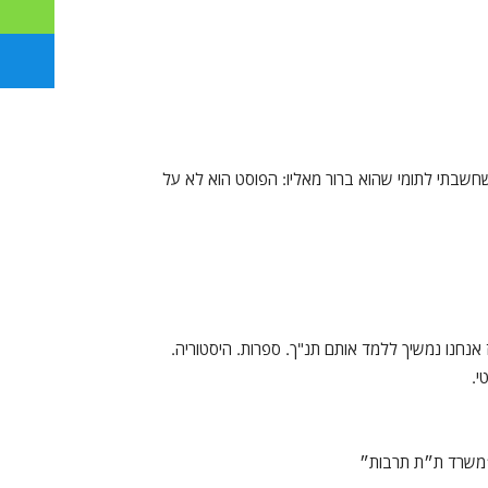
חשבתי לתומי שהוא ברור מאליו: הפוסט הוא לא על
 אנחנו נמשיך ללמד אותם תנ"ך. ספרות. היסטוריה.
י.
״משרד ת״ת תרבות״