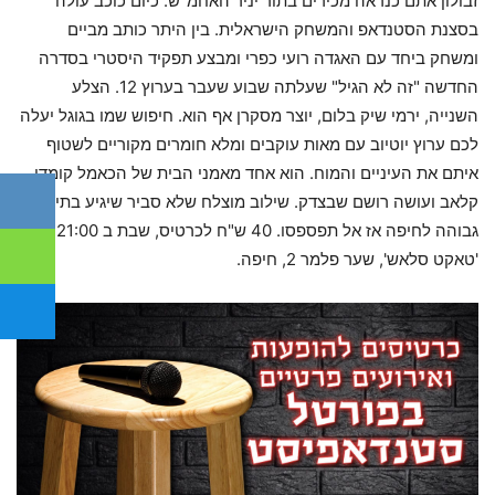
זבולון אתם כנראה מכירים בתור יניר האחמ"ש. כיום כוכב עולה
בסצנת הסטנדאפ והמשחק הישראלית. בין היתר כותב מביים
ומשחק ביחד עם האגדה רועי כפרי ומבצע תפקיד היסטרי בסדרה
החדשה "זה לא הגיל" שעלתה שבוע שעבר בערוץ 12. הצלע
השנייה, ירמי שיק בלום, יוצר מסקרן אף הוא. חיפוש שמו בגוגל יעלה
לכם ערוץ יוטיוב עם מאות עוקבים ומלא חומרים מקוריים לשטוף
איתם את העיניים והמוח. הוא אחד מאמני הבית של הכאמל קומדי
קלאב ועושה רושם שבצדק. שילוב מוצלח שלא סביר שיגיע בתירות
גבוהה לחיפה אז אל תפספסו. 40 ש"ח לכרטיס, שבת ב 21:00,
'טאקט סלאש', שער פלמר 2, חיפה.