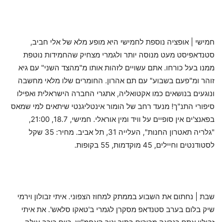
חמישי | אופציה נוספת לחמישי היא מופע מלא של אלי חביב,
סטנדאפיסט מעט מנוסה יותר ולגמרי מצחיק שהחמידות נוטפת
ממנו בעל כורחו. אתם עשויים לזהות אותו מ"מהצד השני" עם גיא
זוהר ומ"פעם בשבוע" עם תם אהרון. החומרים שלו מלאי מחשבה
ונוגעים בנושאים כמו אקטואליה, אתגרי החברה הישראלית ואפילו
סיפורי התנ"ך! מנעד רחב של הומור אינטליגנטי שיתאים למי שמאס
בפאנצ'ים אין סופיים על וויד ומין אוראלי. חמישי, 18.7, 21:00,
"גלריה תאטרון החנות", העלייה 31, תל אביב. מחיר: 35 שקל
לסטודנטים וחיילים, 45 מוקדמות, 55 בקופות.
שבת | נחתום את השבוע בממתק למחוז הצפוני. איתי זבולון וירמי
שיק בלום בערב סטנדאפ מסקרן לגמרי ב'טאקו סלאש'. את איתי