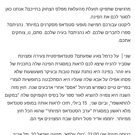
מרגישים שתפיקו תועלת מהעלאת מפלס הצחוק בחייכם? אנחנו כאן
לסגור לכם את הפינה.
ליקטנו עבורכם חמישה מופעי סטנדאפ מסקרנים במיוחד. נהניתם?
ספרו לחברים שלכם. לא נהניתם? בעיה שלכם. סתם, נו, צוחקים
אתכם.
שני | על כרמל צאיג שמעתם? סטנדאפיסטית צעירה ומצוינת
שסביר להניח שיצא לכם לראות במסגרת הפינה שלה בתכנית של
גיא זוהר. בפינה היא נותנת עצות טובות ובעיקר משעשעות שלא
פסחו אפילו על אבא שלה שעליו היא הסתלבטה בחופשיות לגמרי
בפריים טיים כשפרש מניהול "אסם" אחרי ארבעים שנה. חוץ מזה
השנה היא צפויה להוציא לאור ספר על בסיס הקומיקס שלה "במקום
להתאשפז", וביום שני, 15 ביולי, תזכו לראות אותה במופע סטנדאפ
מלא ראשון במסגרת "ערב הסטנדאפ המיותר" שהוא הכל חוץ
ממיותר. יחממו אדיר פטל ויותם שבח המצוינים אף הם.
כניסה חינם! שני 21:00, 'כולי עלמא', מקווה ישראל 10, תל אביב.