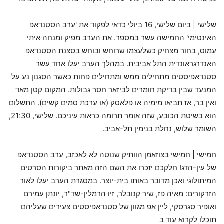
שלישי | ביום שלישי, 16 ביולי כדאי לפקוד את 'ערב הסטנדאפ
האינטימי' החמישה עשר במספר. את הערב מפיק ומנחה איתי
עמוס, בחור מצחיק כשלעצמו שרוחש ובוחש בסצנת הסטנדאפ
האנדרגראונדית התל אביבית. במהלך הערב יעלו אחד עשר
סטנדאפיסטים מתחילים ממש ומתחילים פחות כאשר הסגנון נע על
המנעד שבין בדיקת חומרים לביזאר חסר גבולות. המקום קטן מאד
ואין בר, אז תביאו מימיה או פלאסק (או ערכת סמים קשים). התשלום
הוא בשיטת הכובע, שזה אומר תרומה כראות עיניכם. שלישי, 21:30,
השומר שלוש, נחלת בנימין תל-אביב.
חמישי | חמישי בצוזאמן הוותיק שנוטה לא לאכזב, ערב הסטנדאפ
של עין-הדג! חלקכם יזכרו את השם הזה מאתר ביקורות הסרטים
המיתולוגי ואכן מדובר באותו בית-יוצר. במסגרת הערב יעלו לאור
הזרקורים: מאיה פז, שיר קנובלר, זיו הרמלין-שד"ר, יונתן עמירם
ואופיר סגרסקי, ליין אפ מגוון של סטנדאפיסטים צעירים שעליהם
תוכלו לקרוא עוד ב