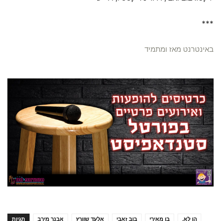
***
באינטרנט מאז ומתמיד
הו לא.
בן מאירי
בוב זאבי
אלעד שוורץ
אבנר מירב
תגיות