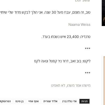
Lior Sela
טוב, זה מוגזם, עברו מעל 30 שנה. אני הולך לבקש מדוד שלי שיחזיר לי את האף
Naama Weiss
טרגדיה: 23,400 איש נשכחו בערד.
***
ליקטו: בוב זאב, דרור ניר קסטל ונועה לקס
***
מישהו אמר משהו, לא תאמינו
תגיות
אדי גולדנברג
אלדד שטרית
אסף אחיי
בן פינס
הפרוטוקול