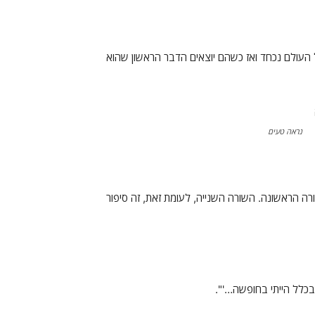
 נמצא עם החיות בתיבה 40 יום ולילה, כל העולם נכחד ואז כשהם יוצאים הדבר הראשון שהוא
נראה טעים
 הראשונה. השורה השנייה, לעומת זאת, זה סיפור
 בכלל הייתי בחופשה…'".