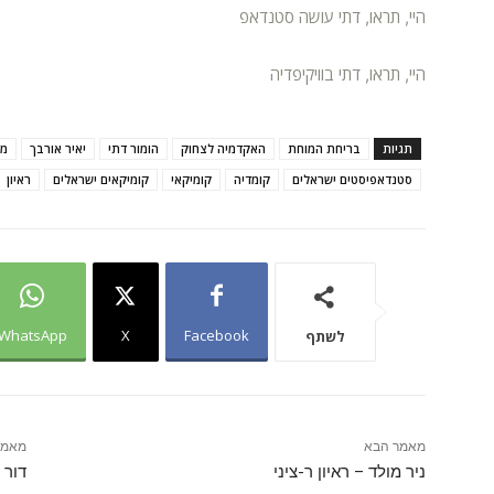
היי, תראו, דתי עושה סטנדאפ
היי, תראו, דתי בוויקיפדיה
תגיות
בריחת המוחת
האקדמיה לצחוק
הומור דתי
יאיר אורבך
מצ
סטנדאפיסטים ישראלים
קומדיה
קומיקאי
קומיקאים ישראלים
ראיון
WhatsApp
X
Facebook
לשתף
מאמר הבא
מאמר
ניר מולד – ראיון ר-ציני
דור 