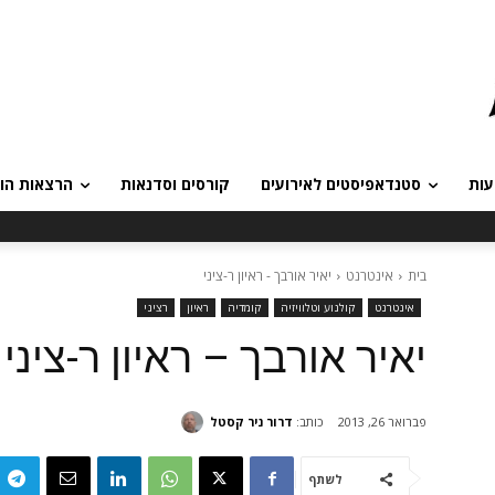
עות
סטנדאפיסטים לאירועים
קורסים וסדנאות
הרצאות הומ
בית
אינטרנט
יאיר אורבך - ראיון ר-ציני
אינטרנט
קולנוע וטלוויזיה
קומדיה
ראיון
רציני
יאיר אורבך – ראיון ר-ציני
כותב:
דרור ניר קסטל
פברואר 26, 2013
לשתף