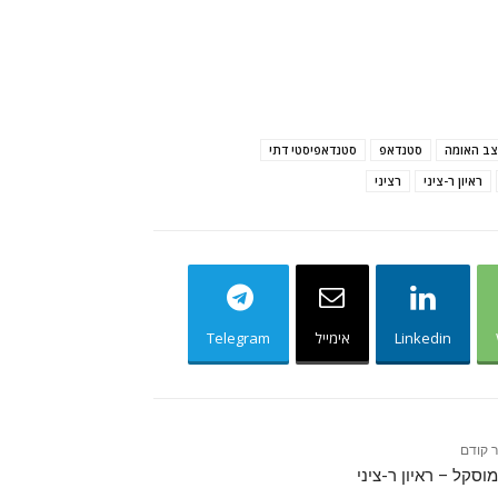
ב האומה
סטנדאפ
סטנדאפיסטי דתי
ראיון ר-ציני
רציני
Linkedin
אימייל
Telegram
 קודם
מוסקל – ראיון ר-ציני