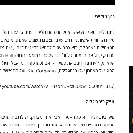
ג׳ון מולייני
ג׳ון מולייני הוא קומיקאי קלאסי. מגיע עם חליפה ועניבה, נעמד מול 
טלוויזיה, חוויות אישיות מהחיים שלו, ומצבים משונים שאנחנו מוצאים
המצחיקים באמריקה, הוא כתב שנים ל״סאטרדיי נייט לייב״, שם יצר
עם ניק קרול את הדמויות גיל וג׳ורג׳ שכיכבו במופע ברודווי
Oh Hello
שראיתי, ולאחרונה דיבב את ספיידר-האם (כמו ספיידרמן אבל חזיר)
הספיישל האחרון שלו בנטפליקס, Kid Gorgeous, ועל הספיישל המוקדם שלו בקומדי סנטרל New in Town.
[youtube https://www.youtube.com/watch?v=F1sd4CRcaE0&w=560&h=315]
מייק בירביגליה
מייק בירביגליה הוא סטורי-טלר. אבל אחד מצחיק. יש לו גם חומרים
מטורפים מהחיים שלו, אותם הוא מנתח ומגחיך בצורה המיוחדת שלו. ב