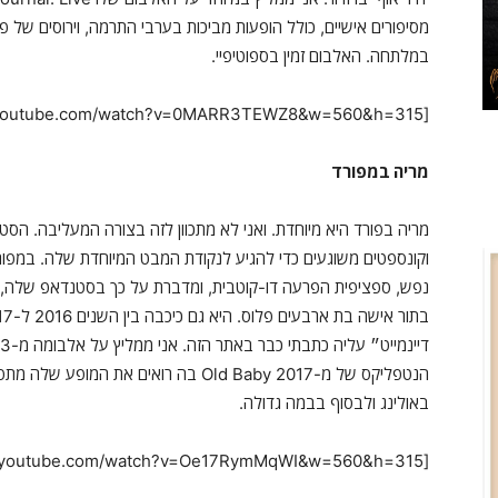
מסיפורים אישיים, כולל הופעות מביכות בערבי התרמה, וירוסים של 
במלתחה. האלבום זמין בספוטיפיי.
[youtube https://www.youtube.com/watch?v=0MARR3TEWZ8&w=560&h=315]
מריה במפורד
מריה בפורד היא מיוחדת. ואני לא מתכוון לזה בצורה המעליבה. הסט
וקונספטים משוגעים כדי להגיע לנקודת המבט המיוחדת שלה. במפ
נפש, ספציפית הפרעה דו-קוטבית, ומדברת על כך בסטנדאפ שלה, י
הנטפליקס של מ-2017 Old Baby בה רואים 
באולינג ולבסוף בבמה גדולה.
[youtube https://www.youtube.com/watch?v=Oe17RymMqWI&w=560&h=315]