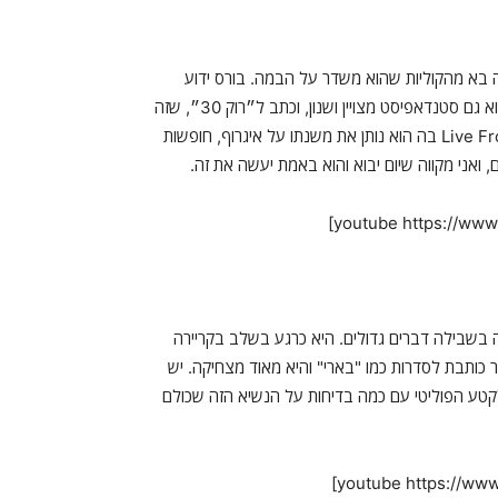
ה בא מהקוליות שהוא משדר על הבמה. בורס ידוע
מתפקידיו בסדרות ״ברוד סיטי״ ו״המופע של אריק אנדרה״, אבל הוא גם סטנדאפיסט מצויין ושנון, וכתב ל״רוק 30״, שזה
תמיד סימן טוב. אני ממליץ על האלבום שלו מ-2014 Live From Chicago בה הוא נותן את משנתו על איגרוף, חופשות
 ואני מקווה שיום יבוא והוא באמת יעשה את זה.
 בשבילה דברים גדולים. היא כרגע בשלב בקריירה
 כותבת לסדרות כמו "בארי" והיא מאוד מצחיקה. יש
לקטע הפוליטי עם כמה בדיחות על הנשיא הזה שכולם