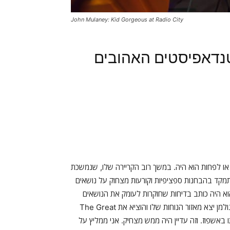
John Mulaney: Kid Gorgeous at Radio City
טנדאפיסטים האהובים
. או לפחות הוא היה. במשך רוב הקריירה שלו, שנמשכת
תמקד בהבחנות ספציפיות וקורעות מצחוק על נושאים
ד. הוא היה כותב בדיחות שחוקרות לעומק את הנושאים
האלה עם הרבה השתעשעות עם השפה האנגלית. אבל ב-2019, גולמן יצא מאזור הנוחות שלו והוציא את The Great
פתו באשפוז. וזה עדיין היה ממש מצחיק. אני ממליץ על