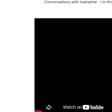
הספיישל הזה ועל האלבומים שלו: In this Economy, It's About Time ו- Conversations with Inainamte