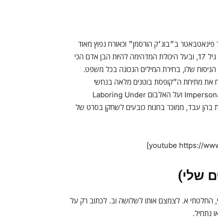
מר פינאטבאטר ב״בוג׳ק הורסמן״ וכאורח נפוץ מאוד
בפודקאסטים (בעיקר קומדי בנג בנג) אבל הוא גם סטנדאפיסט מאז גיל 17, ובעל היכולת המדהימה להיות הבן אדם הכי
 הניסוח שלו, בחירת המילים הנכונה בכל משפט.
ח את מתיחת ה״קופסת בוטנים מלאה בנחשי
פלסטיק״ עד למוות, בצורה מדהימה. אני ממליץ על האלבום שלו Impersonal ועל האלבום Laboring Under
 עבודות שונות בהן עבד, ממוכר בחנות כובעים לשחקן בסרט של
 שלי)
 החלטתי א. לצמצם אותו לשלושה וב. לכתוב רק על
 נתחיל.