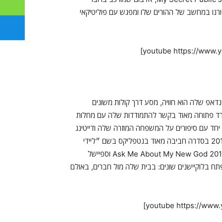
פורנו במחשב של ההורים שלו ומפגש עם פוליטיקאי
נדאפ שלה הוא חוויה, מסע דרך קולות משונים
ורד פתוחה מאוד בקשר להתמודדות שלה עם מחלות
חד עם סיפורים על המשפחה המוזרה שלה ודייטינג
בתור אישה בת ארבעים פלוס. היא גם כיכבה בין השנים 2016 ל-2017 בסדרה חביבה מאוד בנטפליקס בשם ״ליידי
דיינמייט״ עליה כתבתי כבר באתר הזה. אני ממליץ על אלבומה מ-2013 Ask Me About My New God וספיישל
את המופע שלה מתפתח בלוקיישנים שונים: בבית שלה מול חברים, באולם