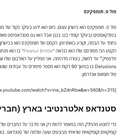
פול פ. תומפקינס
פול פ. תומפקינס הוא כישרון עצום. כיום הוא ידוע בעיקר כקול של 
נחמד על הבמה, וקורע באותו זמן. הקסם של תומפקינס הוא בכישרון
הקטע הכי מפורסם שלו הוא כנראה "
Peanut Brittle
" בו הוא מנת
Delusions בו במשך 90 דקות הוא מספר סיפורים על
פול תומאס אנדרסון.
[youtube https://www.youtube.com/watch?v=ine_bZdnRbw&w=560&h=315]
סטנדאפ אלטרנטיבי בארץ (חברים
כדי למנוע מהחלק הזה במאמר להיות רק אני מדבר על החברים שלי,
קומיקאים וקומיקאיות שראיתי מבצעים שעה שלמה של סטנדאפ. בואו