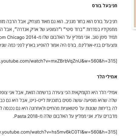
חניבעל בורס
חניבעל בורס הוא בחור מגניב. הוא גם מאוד מצחיק, אבל הרבה מז
ומצעדים בניו-אורלינס. בורס היה אמור להופיע בארץ לפני כמה שנים,
[youtube https://www.youtube.com/watch?v=mxZBrbVqZnU&w=560&h=315]
אמילי הלר
אמילי הלר היא הקומיקאית הכי צעירה ברשימה הזאת, אבל אני צופה
שלה שהיא מופיעה עושה סטים בתוכניות לייט-נייט, אבל היא גם כבר
לה בדיחות שנונות על סיטואציות מהחיים ולאחרונה היא גם נכנסה 
מדברים עליו. אני ממליץ על האלבום שלה מ-2018 Pasta.
[youtube https://www.youtube.com/watch?v=hs5mv6kC0TI&w=560&h=315]