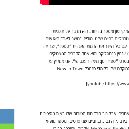
המיקרופון ומספר בדיחות. הוא מדבר על תוכניות
 נורמליים בחיים שלנו. מולייני נחשב לאחד האנשים
 עם ביל היידר את הדמות האגדית ״סטפון״, יצר יחד
שזמין בנטפליקס והוא אחד הדברים המצחיקים
 בסרט ״ספיידרמן: מימד העכביש״. אני ממליץ על
 אחרים, אבל רוב הבדיחות הטובות שלו באות מסיפורים
ירביגליה גם כתב וביים שני סרטים, ומספר מופעי
יחיד אוף-ברודווי. אני ממליץ במיוחד על האלבום שלו My Secret Public Journal: Live, אלבום שמורכב ברובו