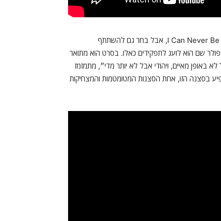
ראד יכול היה כל חייו להופיע בקומדיות רומנטיות כמו I Can Never Be Your Woman, אבל בחר גם להשתתף
 רומנטיות They Came Together לצד איימי פולר שם הוא לועג לתפקידים כאלו. בסרט הוא מתואר
א באופן מאיים, ויהודי אבל לא יותר מדי״, מתמזמז
פיע בסצנה הזו, אחת הסצנות המטומטמות והמצחיקות