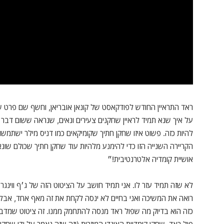
ראד התראיין החודש לפודקאסט של קונאן אובריאן, וחשף שם פרט ש
על איך שנא תמיד לראיין שחקנים צעירים ונאים, שנראה ששום דבר
להיות כזה. פשוט איזו שחקן חתיך שקומיקאים כמו דניס מילר ישתמש
הקריירה השנייה הזו כדי להימנע מלהיות עוד שחקן חתיך שכולם שונא
אושיית קומדיה אלטרנטיבית!״
לא שזה תמיד עזר לו. אני תמיד חושב על הציטוט הזה של ג׳ף ווינגר 
רואה את המשיכה ואני בחיים לא ינסה לקחת את זה מאף אחד, אבל א
כזה הוא בדיוק מה שפול ראד מנסה להתחמק ממנו. זה ציטוט שמדבר 