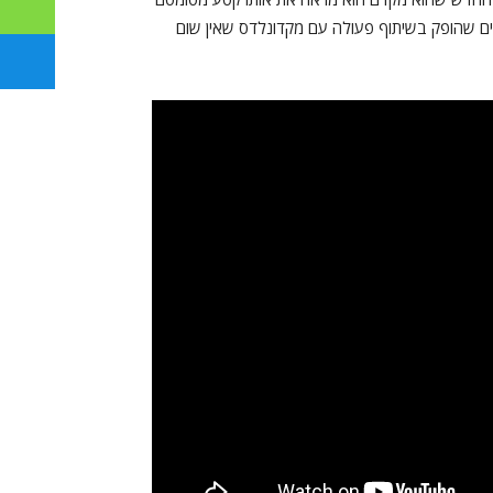
קוי אי-טי משנות השמונים שהופק בשיתוף פעולה עם מקדונלדס שאין שום