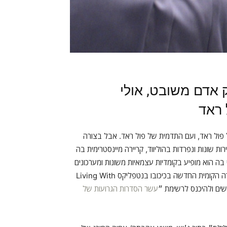
אדם משובט, אולי
 ראד
ל פול ראד, ועם התדמית של פול ראד. אבל בצורה
ות שונות ונפרדות בהוליווד, קריירה מיינסטרימית בה
די בה הוא מופיע בקומדיות עצמאיות משונות ומערכונים
ביזאריים. העיסוק הזה בפול ראדים רבים הוא גם הקונספט של הסדרה הקומית החדשה בכיכובו בנטפליקס Living With
עשר הסדרות הגרועות של