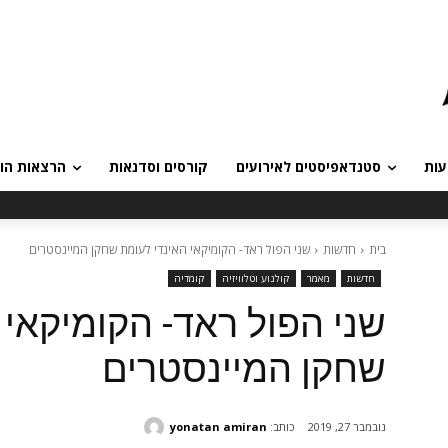
עות
סטנדאפיסטים לאירועים
קורסים וסדנאות
הרצאות הומ
בית
חדשות
שני הפול ראד- הקומיקאי האינדי לעומת שחקן המיינסטרים
חדשות
מאמר
קולנוע וטלוויזיה
קומדיה
שני הפול ראד- הקומיקאי 
שחקן המיינסטרים
כותב:
yonatan amiran
נובמבר 27, 2019