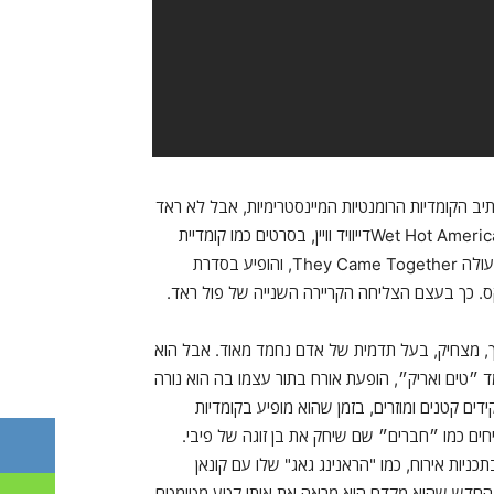
תיב הקומדיות הרומנטיות המיינסטרימיות, אבל לא ראד
, הוא פעל אחרת. ראד המשיך לשתף פעולה עם יוצר Wet Hot American Summerדייוויד וויין, בסרטים כמו קומדיית
המערכונים המטורפת The Ten, ופארודיית הקומדיות הרומנטיות המעולה They Came Together, והופיע בסדרת
תיך, מצחיק, בעל תדמית של אדם נחמד מאוד. אבל הוא
 ״טים ואריק״, הופעת אורח בתור עצמו בה הוא נורה
ידים קטנים ומוזרים, בזמן שהוא מופיע בקומדיות
, וסיטקומים מצליחים כמו ״חברים״ שם שיחק את בן זוגה של פיבי.
ניות אירוח, כמו "הראנינג גאג" שלו עם קונאן
החדש שהוא מקדם הוא מראה את אותו קטע מטומטם