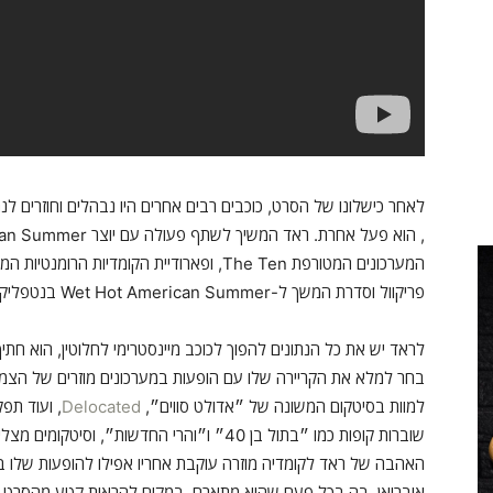
לאחר כישלונו של הסרט, כוכבים רבים אחרים היו נבהלים וחוזרים לנ
פריקוול וסדרת המשך ל-Wet Hot American Summer בנטפליקס. כך בעצם הצליחה הקריירה השנייה של פול ראד.
לראד יש את כל הנתונים להפוך לכוכב מיינסטרימי לחלוטין, הוא ח
בחר למלא את הקריירה שלו עם הופעות במערכונים מוזרים של הצמד
למוות בסיטקום המשונה של ״אדולט סווים״,
Delocated
, ועוד תפק
שוברות קופות כמו ״בתול בן 40״ ו״והרי החדשות״
האהבה של ראד לקומדיה מוזרה עוקבת אחריו אפילו להופעות שלו בתכ
אובריאן, בה בכל פעם שהוא מתארח, במקום להראות קטע מהסרט 