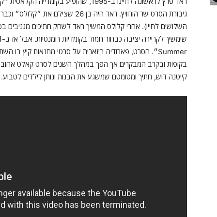
ראד פרץ לראשונה לחיינו ב-1995, שהופיע בק
השלושים לחייו). אחרי קלולס המשיך ראד לשחק חתיכים מגניבים בסרט
Summer״. הסרט, פארודיה ביזארית על סרטי מחנאות קיץ בו השת
בקופות ובקרב המבקרים אך הפך במהלך השנים לסרט קאלט אהוב במ
קייטנה דוש, חתיך ומטומטם שמשגע את הבנות ונותן לילדים לטבוע.