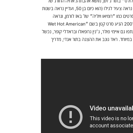
ומדייה הקלאסית ״קלולס״ בתור ג׳וש, מושא אהבתה/ אחיה החורג של
גיבורת הסרט שר הורוויץ. ראד היה בן 26 שצילם את ״קלולס״ וכבר נראה צעיר לגילו (הוא כיום בן 50, ועדיין נראה בשנות
ים כמו ״רומיאו ויוליה״ של באז לורמן, ונראה
שימשיך לקריירה יציבה כבחור חמוד בקומדיות רומנטיות. אבל אז ב-2001 הגיע סרט קטן בשם ״Wet Hot American
תפו גם איימי פולר, ג׳נין גרופאלו ובראדלי קופר, נכשל
יוחד. ראד גונב את ההצגה בתור אנדי, מדריך