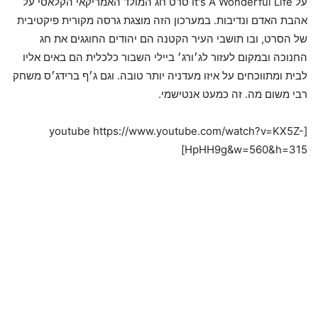
על It's A Wonderful Life סרט חג המולד האמריקאי הקלאסי על
אהבת האדם ונדיבות. במערכון הזה מוצגת גרסה מקורית פיקטיבית
של הסרט, ובו תושבי העיר הקטנה הם יהודים החוגגים את חג
החנוכה ובמקום לעזור לג׳ורג׳ ביילי השבור כלכלית הם באים אליו
לבית ומתווכחים על איזו מעדניה יותר טובה. וגם ג׳ף ברידג׳ס משחק
רבי משום מה. זה כמעט אנטישמי.
[youtube https://www.youtube.com/watch?v=KX5Z-
HpHH9g&w=560&h=315]