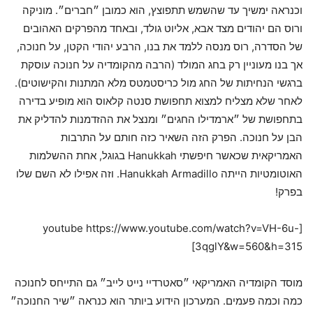
וכנראה ימשיך עד שהשמש תתפוצץ, הוא כמובן ״חברים״. מוניקה
ורוס הם יהודים מצד אבא, אליוט גולד, ובאחד מהפרקים האהובים
של הסדרה, רוס מנסה ללמד את בנו, הרבע יהודי הקטן, על חנוכה,
אך בנו מעוניין רק בחג המולד (הרבה מהקומדיה על חנוכה עוסקת
ברגשי הנחיתות של החג מול כריסטמטס מלא המתנות והקישוטים).
לאחר שלא מצליח למצוא תחפושת סנטה קלאוס הוא מופיע בדירה
בתחפושת של ״ארמדילו החגים״ ומנצל את ההזדמנות להדליק את
הבן על חנוכה. הפרק הזה השאיר כזה חותם על התרבות
האמריקאית שכאשר חיפשתי Hanukkah בגוגל, אחת ההשלמות
האוטומטיות הייתה Hanukkah Armadillo. וזה אפילו לא השם שלו
בפרק!
[youtube https://www.youtube.com/watch?v=VH-6u-
3qglY&w=560&h=315]
מוסד הקומדיה האמריקאי ״סאטרדיי נייט לייב״ גם התייחס לחנוכה
כמה וכמה פעמים. המערכון הידוע ביותר הוא כנראה ״שיר החנוכה״