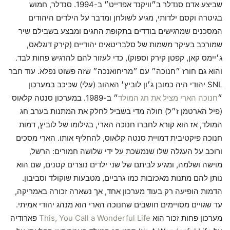
שביצע אדם סנדלר ב״וויקנד אפדייט״ ב-1994. סנדלר, חמוש
בגיטרה וקסם ילדותי, מגיע לשולחן ומדבר על הילדים היהודים
המסכנים שמרגישים בודדים בתקופת החגים ומבצע בשבילם שיר
שמורכב בעיקר משמות של סלבריטאים יהודיים (קירק דוגלאס,
ג׳יימס קאן, קפטן קירק וספוק), כדי לעזור להם להרגיש פחות לבד.
והוא גם חורז ״חנוכה״ עם ״מריחואנכה״ שזה פשוט נפלא. עוד חבר
SNL יהודי היה כמובן ג׳ון לוביץ׳ האהוב (עלי) שכיכב במערכון
״
חנוכה הארי מציל את חג המולד
״ ב-1989. במערכון סנטה קלאוס
(פיל הארטמן ז״ל) חולה מדי בשביל לחלק את המתנות בערב חג
המולד, אז הוא קורא לחברו חנוכה הארי, בגילומו של לוביץ, דמות
חנוכה פיקטיבית דמויית סנטה קלאוס, להחליף אותו. הארי מסכים
ורוכב על העגלה שלו שנמשכת על ידי שלושה חמורים: הרשל,
מוישה ושלמה, ומגיע לביתם של שני ילדים נוצרים קטנים, שם הוא
נותן להם מתנות מאכזבות כמו גרביים, מטבעות שוקולד וסביבון.
הדמות הופיעה רק בעוד מערכון אחד, אך נשארה זכורה באמריקה,
עד שגויים מסויימים חושבים שחנוכה הארי הוא מנהג יהודי אמיתי.
מערכון פחות זכור הוא
This, You Call a Wonderful Life
פארודיה