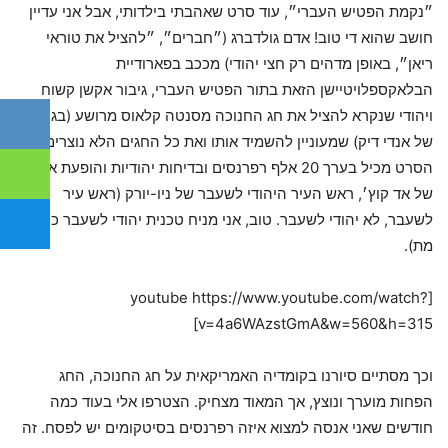
״נקמת הפטיש העברי״, עוד סרט שאהבתי בילדותי, אבל אני עדיין
חושב שהוא די טוב! אדם גולדברג (״חברים״, ״להציל את טוראי
ריאן״, באופן מדהים רק חצי יהודי) מככב בפארודיית
הבלאקספלויטיישן הזאת בתור הפטיש העברי, גיבור אקשן קשוח
ויהודי שנקרא להציל את חג החנוכה מסנטה קלאוס מרושע (בגילומו
של אנדי דיק) שמעוניין להשמיד אותו ואת כל החגים הלא נוצרים.
הסרט מכיל בערך 20 אלף רפרנסים ובדיחות יהודיות והופעת אורח
של אד קוץ׳, ראש העיר היהודי לשעבר של ניו-יורק (ראש עיר
לשעבר, לא יהודי לשעבר. טוב, אני מניח טכנית יהודי לשעבר כי הוא
מת).
[youtube https://www.youtube.com/watch?
v=4a6WAzstGmA&w=560&h=315]
וכך מסתיים סיורנו בקומדיה האמריקאית על חג החנוכה, החג
הפחות מוערך ונוצץ, אך המאוד מצחיק. הצטרפו אלי בעוד כמה
חודשים שאני אנסה למצוא איזה רפרנסים בסיטקומים יש לפסח. זה