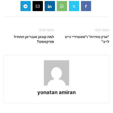
מאמר הבא
מאמר קודם
"ארץ נהדרת" ו"סאטרדיי נייט
למה קונאן אובריאן התחיל
לייב"
פודקאסט?
yonatan amiran