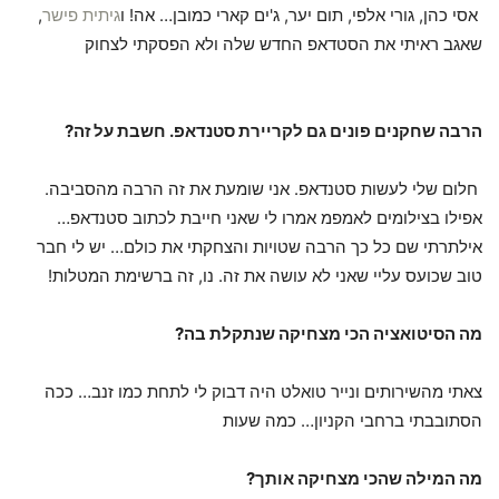
אסי כהן, גורי אלפי, תום יער, ג'ים קארי כמובן… אה! ו
גיתית פישר
,
שאגב ראיתי את הסטדאפ החדש שלה ולא הפסקתי לצחוק
הרבה שחקנים פונים גם לקריירת סטנדאפ. חשבת על זה?
חלום שלי לעשות סטנדאפ. אני שומעת את זה הרבה מהסביבה.
אפילו בצילומים לאמפמ אמרו לי שאני חייבת לכתוב סטנדאפ…
אילתרתי שם כל כך הרבה שטויות והצחקתי את כולם… יש לי חבר
טוב שכועס עליי שאני לא עושה את זה. נו, זה ברשימת המטלות!
מה הסיטואציה הכי מצחיקה שנתקלת בה?
צאתי מהשירותים ונייר טואלט היה דבוק לי לתחת כמו זנב… ככה
הסתובבתי ברחבי הקניון… כמה שעות
מה המילה שהכי מצחיקה אותך?