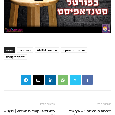
פרסומת מצחיקה
פרסומת AMPM
דנה פריד
תגיות
שחקנית קומית
מאמר הבא
מאמר קודם
"שיטת קומינסקי" – איך שני
סטנדאפ וקומדיה השבוע | 3/11 –