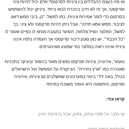
אז מה בעצם ההבדלים בין ציניות לסרקזם? אדם יכול להיות ציני
וסרקסטי, אך זה לא חייב בהכרח לבוא ביחד. ציניקן יכול להשתמש
בסרקזם כדי לומר אמירות ציניות, כמו למשל: "כן, ביבי ממש דואג
לציבור. ממש אמא תרזה". אבל ניתן להיות סרקסטי ולא ציני. כך
למשל, המלצר הפיל צלחות. הסועד בתגובה מוחא לו כפיים ואומר לו
"כל הכבוד". יש כאן סגנון דיבור סרקסטי אך העמדה כלפיו אינה
צינית ואינה רואה במלצר כמי שמונע מאינטרסים.
כאמור, אירוניה, ציניות וסרקזם נפוצים מאוד בהומור ובעיקר בתכניות
סאטירה כמו "ארץ נהדרת". הביקורת על הממשל ועל הישראלים
בכלל, באה לידי ביטוי במערכונים שמשלבים גם ציניות, אירוניה
וסרקזם, והתוצאה היא הומור משובח במיוחד.
קראו עוד:
שי גלבר על ספרו צחוק, צחוק, אבל ברצינות ראיון
סטנדאפ הומור שחור