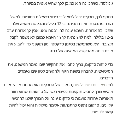
גונזלס!". כשהכוונה היא כמובן לכך שהיא איטית במיוחד.
בנוסף לכך, סרקזם יכול לבוא לידי ביטוי בשאלות רטוריות. למשל
נערה מתבגרת חוזרת הביתה ב-12 בלילה ומבקשת מאמא שלה
שתכין לה ארוחה. האמא עונה לה: "בטח שאני אכין לך ארוחת ערב
ב-12 בלילה! למה לא? נראה לך?!" האמא כמובן לא מצפה לקבל
תשובה והיא משתמשת בסגנון סרקסטי וטון תוקפני כדי להביע את
מורת רוחה מהבקשה המרגיזה של בתה.
כדי לזהות סרקזם, צריך להבין את ההקשר שבו נאמר המשפט, את
הסיטואציה, להבחין בשפת הגוף ולהקשיב לטון שבו נאמרים
הדברים
.
לפי
תיאוריות
פסיכולוגיות
,המקור של הסרקזם הוא מהתת מודע. אדם
מרגיש צורך להביע תוקפנות כפיצוי רגשי על טראומות שהוא חווה.
תיאוריות אחרות טוענות כי סרקזם עונה על הצורך שלנו להרגיש
עליונים. סרקזם נתפס כהתנהגות אלימה מילולית והוא יכול להיות
קשור לציניות.