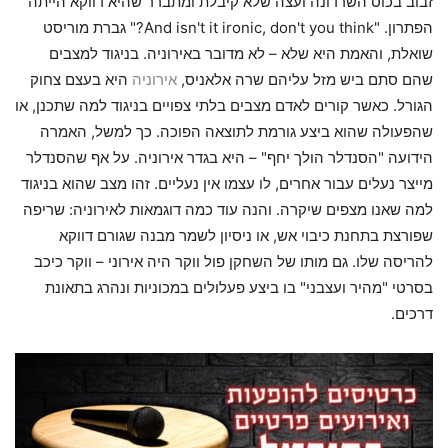
זבוב בכוס השרדונה ועצה שלא קיבלת ומתברר שהיא דווקא הייתה
הפתרון. "And isn't it ironic, don't you think?" גברת מוריסט
שואלת, והאמת היא שלא – לא מדובר באירוניה. בניגוד למצבים
שהם סתם ביש מזל עליהם שרה אלאניס,
אירוניה
היא בעצם צחוק
הגורל. כאשר קורים לאדם מצבים בלתי צפויים בניגוד למה שתכנן, או
שהפעולה שהוא ביצע גורמת לתוצאה הפוכה. כך למשל, האמרה
הידועה "הסנדלר הולך יחף" – היא בגדר אירוניה. על אף שהסנדלר
מייצר נעלים עבור אחרים, לו עצמו אין נעליים. זהו מצב שהוא בניגוד
למה שאנו מצפים שיקרה. והנה עוד כמה דוגמאות לאירוניה: שריפה
שפורצת בתחנת כיבוי אש, או ניסיון לשמר מבנה שגורם דווקא
להריסה שלו. גם מותו של השחקן פול ווקר היה אירוני – ווקר כיכב
בסרטי "מהיר ועצבני" בו ביצע פעלולים במכוניות ונהרג בתאונת
דרכים.