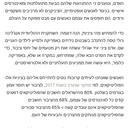
האדם, וטוענים כי ההתנהגות שלהם נובעת מתועלתנות ומאינטרסים
אישיים. בניגוד לאנשים אופטימיים, הציניקנים לא מרכיבים משקפיים
ורודים. הם תופסים את עצמם כאנשים עם מבט מפוקח על העולם.
כדי להמחיש מהי ציניות, הנה דוגמה: השחקנית ההוליוודית אנג'לינה
ג'ולי טסה להתנדב בשבטים נידחים באפריקה ולסייע לילדים העניים
שם. אדם ציני יגיד שג'ולי עשתה זאת רק מטעמים של יחסי ציבור, כדי
לקדם את הסרט הבא שלה, שמתרחש, במקרה או שלא, באפריקה.
כלומר, היא עושה זאת ממניעים תועלתניים ולא אלטרואיסטיים.
האנשים שאנחנו לעיתים קרובות נוטים להתייחס אליהם בציניות אלו
הפוליטיקאים. לפי
מחקר שנערך בשנת 2017
, לציבור יש חוסר אמון
בגורמים בשלטון. 80% מהישראלים חושבים שהפוליטיקאים דואגים
קודם כל לאינטרסים של עצמם, 68% מהציבור חושבים
שהפוליטיקאים אינם עובדים קשה ו-65% מהציבור סבורים
שהפוליטיקאים מנותקים מהצרכים והבעיות של העם.