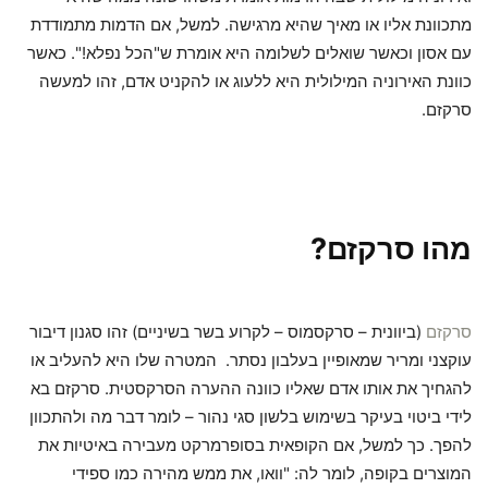
מתכוונת אליו או מאיך שהיא מרגישה. למשל, אם הדמות מתמודדת
עם אסון וכאשר שואלים לשלומה היא אומרת ש"הכל נפלא!". כאשר
כוונת האירוניה המילולית היא ללעוג או להקניט אדם, זהו למעשה
סרקזם.
מהו סרקזם?
סרקזם
(ביוונית – סרקסמוס – לקרוע בשר בשיניים) זהו סגנון דיבור
עוקצני ומריר שמאופיין בעלבון נסתר. המטרה שלו היא להעליב או
להגחיך את אותו אדם שאליו כוונה ההערה הסרקסטית. סרקזם בא
לידי ביטוי בעיקר בשימוש בלשון סגי נהור – לומר דבר מה ולהתכוון
להפך. כך למשל, אם הקופאית בסופרמרקט מעבירה באיטיות את
המוצרים בקופה, לומר לה: "וואו, את ממש מהירה כמו ספידי