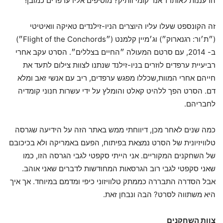
הרעננות לאותו ז׳אנר קומי וותיק? מוסיפים אליו ערפדים כמובן!
זה הקונספט שעלו עליו היוצרים הניו-זילנדים טאיקה וואיטיטי
(״ת׳ור: רגנארוק״) וג׳מיין קלמנט (״Flight of the Conchords״)
ב- 2014, עם סרטם המעולה ״החיים בצללים״. הסרט עקב אחרי
רביעיית ערפדים לוזרים בניו-זילנד שנתנו לצוות צילום לתעד את
חייהם אחרי המוות,שכללו מפגש ערפדים, ריב עם אנשי זאב ומלא
דם. הסרט הפך ללהיט קאלט והומלץ על ידי עשרות חנוני קומדיה
לחבריהם.
כמה שנים לאחר מכן, דיווחתי ממש באתר הזה על הידיעה שגרסה
טלוויזיונית של הסרט נמצאת בפיתוח, הפעם באמריקה ולא בכיכובם
של השחקנים המקוריים. אני הייתי סקפטי לגבי הגרסה הזו, כמו
שאני סקפטי לגבי רוב הגרסאות המחודשות לדברים שאני אוהב.
אבל הסדרה התבררה כממתק טלוויזוני כיפי ומדמם במיוחד. אך איך
היא משתווה לסרט? הבה ונבחן זאת.
צוות השחקנים