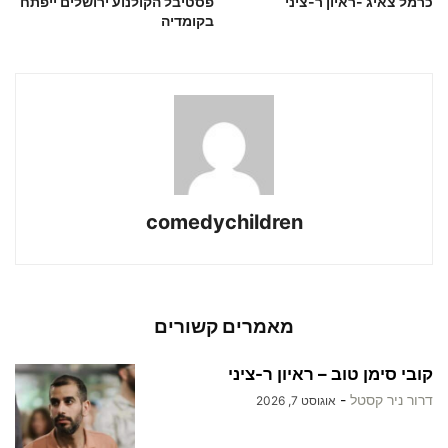
כרמל צאיג -ראיון ר-ציני
פסטיבל הקולנוע ירושלים ייפתח
בקומדיה
comedychildren
מאמרים קשורים
קובי סימן טוב – ראיון ר-ציני
דרור ניר קסטל
-
אוגוסט 7, 2026