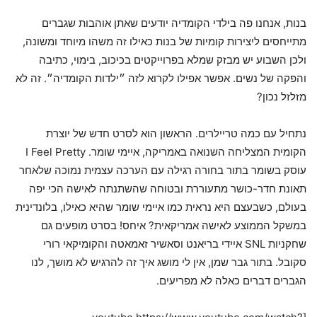
בנות, אנחנו פה בילדי הקומדיה יודעים שאתן אוהבות שגברים
מתייחסים ליצירות קומיות של בנות כאילו זה משהו מיוחד ומשונה,
ולכן השבוע יש מבזק שמלא בפרוייקטים בכיכוב, בימוי, כתיבה
והפקה של נשים. אפשר אפילו לקרוא לזה ״ילדות הקומדיה״. זה לא
מזלזל נכון?
נתחיל עם כמה טריילרים. הראשון הוא לסרט חדש של יוצרת
הקומית המצליחה השנואה באמריקה, איימי שומר. I Feel Pretty
עוסק בשומר בתור בחורה רגילה עם הערכה עצמית נמוכה שלאחר
תאונת חדר-כושר מתעוררת ובטוחה שהשתנתה לאישה הכי יפה
בעולם, כשבעצם היא נראית כמו איימי שומר שהיא כאילו, בלונדינית
במשקל הממוצע לאישה אמריקאית? איחס! בסרט מופעים גם
שחקניות SNL איידי בריאנט וסאשיר זאמאטה והקומיקאי רורי
סקובל. בתור גבר שמן, אין לי מושג איך זה להרגיש לא מושך, לנו
הגברים דברים כאלה לא מפריעים.