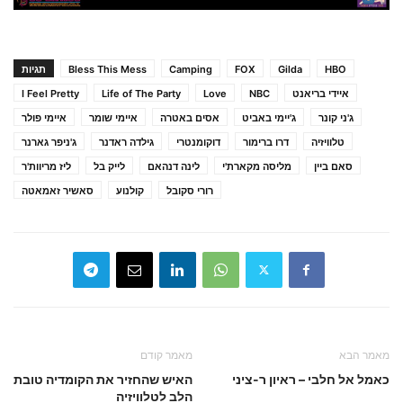
HBO
Gilda
FOX
Camping
Bless This Mess
תגיות
איידי בריאנט
NBC
Love
Life of The Party
I Feel Pretty
ג'ני קונר
ג'יימי באביט
אסים באטרה
איימי שומר
איימי פולר
טלוויזיה
דרו ברימור
דוקומנטרי
גילדה ראדנר
ג'ניפר גארנר
סאם ביין
מליסה מקארת'י
לינה דנהאם
לייק בל
ליז מריוות'ר
רורי סקובל
קולנוע
סאשיר זאמאטה
מאמר הבא
מאמר קודם
כאמל אל חלבי – ראיון ר-ציני
האיש שהחזיר את הקומדיה טובת
הלב לטלוויזיה