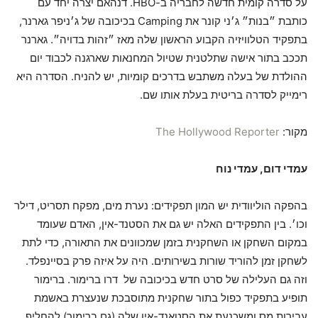
על סדרה קומית חדשה לחבריה ב-HBO. דנהאם יצרה יחד עם
כותבת ״בנות״ ג׳ני קונר את Camping בכיכובה של ג׳ניפר גארנר,
בתפקיד הטלוויזיה הקבוע הראשון שלה מאז ״זהות בדויה״. גארנר
תככב בתור אישה שתלטנית שטיול המחנאות שארגנה לכבוד יום
ההולדת של בעלה משתבש בדרכים קומיות, יש להניח. הסדרה היא
רימייק לסדרה בריטית בעלת אותו שם.
מקור:
The Hollywood Reporter
עמדי דום, עמדי נוח
בהפקה הוליוודית יש המון תפקידים: נערת מים, מפקח תסריט, דילר
וכו׳. בין התפקידים האלה יש גם את הסטנד-אין, האדם שעומד
במקום השחקן או השחקנית בזמן שמכוונים את התאורה, כדי לתת
לשחקן זמן להוריד שורות בשירותים. היה על איזה פרק בסיינפלד.
וזה גם העלילה של סרט חדש בכיכובה של דרו ברימור. ברימור
תופיע בתפקיד כפול בתור שחקנית מתוסבכת שנעצרת באשמת
עבירות מס ומשכנעת את הסטאנד-אין שלה (גם ברימור) להחליף