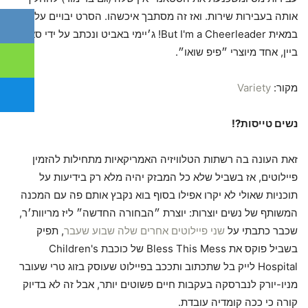
אותה בעבירות שירות. ואז זה מסתבך איכשהו. הסרט יבויים על ידי
במאית But I'm a Cheerleader! ג׳יימי באביט ונכתב על ידי סאם
ביין, אחד מיוצרי ״פיפ שואו״.
מקור:
Variety
נשים טייסות?!
זאת העונה בה רשתות הטלוויזיה האמריקאיות מתחילות להזמין
פיילוטים, אז בשביל שלא כל המבזק יהיה מלא רק בידיעות על
תוכניות שאולי לא יקרו אפילו בסוף בוא נקבץ אותם פה עם המכנה
המשותף של נשים יוצרות: יוצרת ״הבחורה החדשה״ ליז מריוות׳ר,
שכבר כתבתי על
שני פיילוטים אחרים שלה שבוע שעבר
, תפיק
בשביל פוקס את Bless This Mess של כוכבת Children's
Hospital לייק בל שתכתוב ותככב בפיילוט שעוסק בזוג טרי שעובר
מניו-יורק לנברסקה בעקבות חיים פשוטים יותר, אבל זה לא בדיוק
קורה כי ככה קומדיה עובדת.