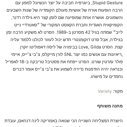
Stupid Gesture, ביוגרפיה חביבה על יוצר הנשיונל למפון עם
הרבה הופעות אורח של אושיות מעולם הקומדיה של שנות השבעים
והשמונים. אושרה אחת שמופיעה שם לזמן קצר היא גילדה רדנר,
הקומיקאית האגדית וחברת הקאסט המקורי של ״סאטרדיי נייט
לייב״ שמתה בגיל 42 מסרטן ב-1989. הסרט לא משקיע הרבה זמן
בגילדה, אבל סרט דוקומנטרי חדש יכול לעזור לכולנו ללמוד עליה
קצת. הסרט Love, Gilda בבימויה של ליסה דאפוליטו יוקרן
,ריאיונות עם אנשים כמו יוצר SNL לורן מייקלס, צ׳בי צ׳ייס, איימי
פולר ומרטין שורט. הסרט ייפתח את פסטיבל טריבקה ב-18 לאפריל
וכנראה יהיה הזדמנות נדירה לשמוע את צ׳בי צ׳ייס אומר דברים
נחמדים על מישהו.
מקור:
Variety
מחנה משותף
היוצרת המצליחה השנייה הכי שנואה באמריקה לינה דנהאם, עובדת