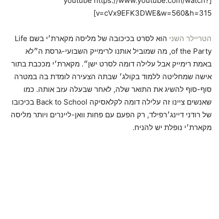
[youtube https://www.youtube.com/watch?
v=cVx9EFK3DWE&w=560&h=315]
הטריילר השני
הוא לסרט בכיכובה של מליסה מקארת׳י בשם Life
of the Party, מה שמוביל אותנו לרימייק השבועי-גרסת ה״לא
באמת רימייק אבל עלילה דומה לסרט ישן״. מקארת׳י מככבת בתור
אישה שמחליטה ללמוד בקולג׳ שבתה הצעירה לומדת בה במטרה
סוף-סוף להשיג את התואר שלה, לאחר שבעלה עזב אותה. כמו
שאנשים ציינו זה עלילה דומה לקלאסיקה Back to School בכיכובו
של רודני דיינג׳רפילד, רק הפעם עם פחות וואן-ליינרים ויותר מליסה
מקארת׳י נופלת יש להניח.