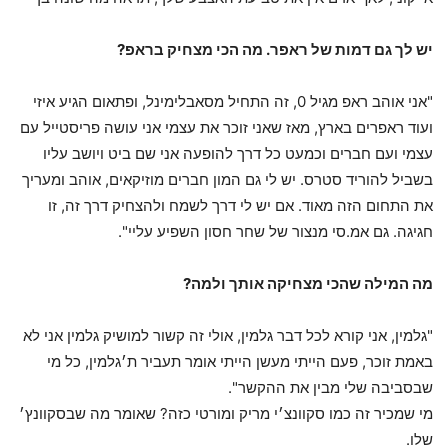
יש לך גם דמות של ראפר. מה הכי מצחיק בראפ?
"אני אוהב ראפ מגיל 0, זה התחיל מסאבלימינל, ופתאום הגיע איזי
ועוד ראפרים בארץ, מאז שאני זוכר את עצמי אני עושה פריסטייל עם
עצמי ועם חברים וכמעט כל דרך להופעה אני שם ביט ויושב עליו
בשביל להוריד סטרס. יש לי גם המון חברים מוזיקאים, אוהב ומעריך
את התחום הזה מאוד. אם יש לי דרך לשמח ולהצחיק דרך זה, זו
חגיגה. גם אמ.סי מנצור של שחר חסון השפיע עליי".
מה המילה שהכי מצחיקה אותך ולמה?
"גלמין, אני קורא לכל דבר גלמין, אולי זה קשור למושיק גלמין אני לא
באמת זוכר, פעם הייתי מעשן הייתי אומר תעביר ת׳גלמין, כל מי
שבסביבה שלי מבין את ההקשר".
מי שמכיר זה כמו סקוונצ׳י מריק ומורטי כזה? שאומר מה שבסקוונץ׳
שלו.