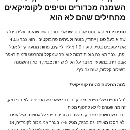
השמנה מכדורים וטיפים לקומיקאים
מתחילים שהם לא הוא
סתיו פרחי
הוא סטנדאפיסט ישראלי וכוכב רשת שנאמר עליו ביח"צ
שהוא בעל סגנון ייחודי, בוטה ולעיתים פרובוקטיבי. הוא צבר 40.5
אלף עוקבים בטיק טוק ו-1.9 מיליון לייקים, פחות מנועה קירל אבל
יפה, וצבר תאוצה בזכות דמות קואוצ'ר שמקלל ומחרטט ודמות ראפר
אבסודית. במופעיו מדבר על הכול: שירות צבאי, דיכאון והשמנה
בשילוב קללות, שזה גם כיף.
למה החלטת להיות קומיקאי?
"כל החיים שלי הייתי מצחיק והבנתי שאני לא הכי יפה ולא הכי חזק,
זה מה שגורם לי לא לחטוף מכות.
כבר כשנחשפתי לצחוק מהעבודה וביפ חייתי על גסויות מגיל אפס –
ולא חסכו מאיתנו גם בבית, מגיל 7-8 בערך אני מכור לקומדיה, אני
זוכר את עצמי מדמיין במקלחת שאני עושה פאנצ'ים על במה בצחוק