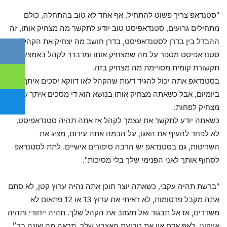
"סטנדאפ צריך פשוט להתחיל, אף אחד לא טוב בהתחלה, כולם
מתחילים גרועים, סטנדאפיסט טוב יודע לתקשר מה מצחיק אותו, זה
ההבדל בין בדרן לסטנדאפיסט, בדרן חושב מה יצחיק את הקהל.
סטנדאפיסט מספר על מה שמצחיק אותו ומדברר לקהל באמצעות
תקשורת קומית מסויימת מה מצחיק בזה.
בסטנדאפ אתה יכול להגיד דעות שהקהל לאו דווקא יסכים איתך
ביומיום, אבל כשאתה מצחיק אותו בנושא הוא די מסכים איתך שזה
מצחיק לפחות.
כשאתה יודע לתקשר את עצמך לקהל אז אתה תהיה סטנדאפיסט,
לא לפחד להעיף את האגו, על הבמה אתה עירום, מציג את
השריטות, גם בסטנדאפ יש הרבה סיפורים אישיים. לתת לסטנדאפ
לסחוף אותך לאני הפנימי שלך בלי מסיכות".
"ברשת תהיה עקבי, כשאתה יוצר תוכן אתה נהיה ערוץ קטן, לא סתם
אתה מקבל פרסומות, לא ראיתי את ערוץ 13 או 12 פתאום לא
משדרים, אז אל תבגוד ואל תעזוב את הקהל שלך. תהיה ייחודי ותהיה
אייקוני, לאף אדם אין את טביעת האצבע שלך, תראה מה שונה בך״