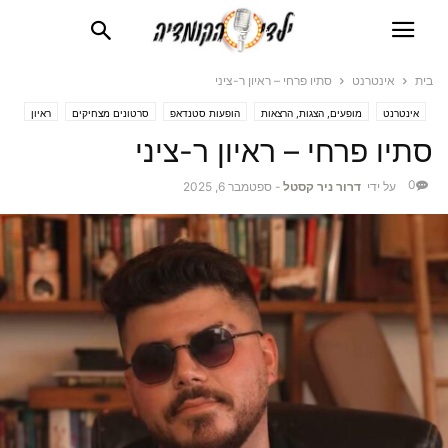
בית
אינטרנט
סתיו פרחי – ראיון ר-ציני
אינטרנט
מופעים, הצגות, הרצאות
הופעות סטנדאפ
סרטונים מצחיקים
ראיון
סתיו פרחי – ראיון ר-ציני
0
על ידי
דרור ניר קסטל
-
ספטמבר 6, 2025