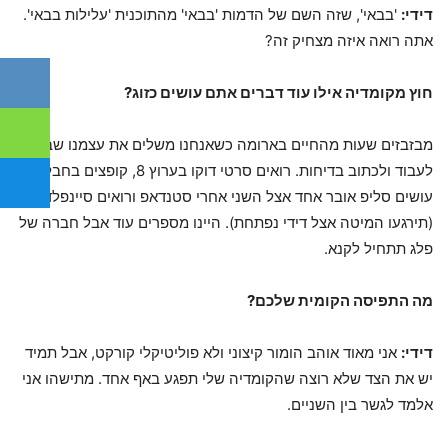
דידי:
'בבאי', שזה השם של הדמות 'בבאי' מהתוכנית 'עלילות בבאי'.
אתה רואה איזה מצחיק זה?
חוץ מקומדיה אילו עוד דברים אתם עושים כזוג?
מבזבזים שעות מהחיים בארומה כשאנחנו משלים את עצמנו שבאנו
לעבוד ולכתוב בדיחות. רואים סרטי דוקו בערוץ 8, קופצים בחבל,
עושים סליפ אובר אחד אצל השני אחרי סטנדאפ ורואים סיינפלד
(תירגעו המיטה אצל דידי נפתחת). היינו מספרים עוד אבל חברה של
פלג תתחיל לקנא.
מה התפיסה הקומית שלכם?
דידי:
אני מאוד אוהב הומור קיצוני ולא פוליטיקלי קורקט, אבל תמיד
יש את הצד שלא רוצה שהקומדיה שלי תפגע באף אחד. מתישהו אני
אלמד לגשר בין השניים.