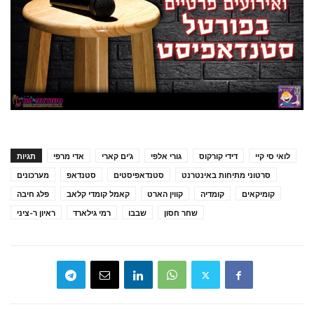
לואי סי קיי
דידי קורקוס
גורי אלפי
ג'ים קארי
אדי מרפי
תגיות
סרטוני מתיחות באינטרנט
סטנדאפיסטים
סטנדאפ
מערכונים
קומיקאים
קומדיה
קווין הארט
קאמל קומדי קלאב
פלג חיבה
שחר חסון
שבבו
רמי גילארד
ראיון ר-ציני