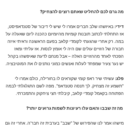
מה גרם לכם להחליט שאתם רוצים להצחיק?
דידי:
באיזשהו שלב חברים אמרו לי שיש לי דיבור של סטנדאפיסט,
אז התחלתי לכתוב תובנות קומיות מהיומיום כהכנה ליום שאעלה על
במה. רק אחרי שהגעתי לקומדי קלאב בפעם הראשונה וראיתי איזה
חבורה של הזויים עולים שם היה לי אומץ לנסות. אז עליתי ומאז
הפכתי לאחד מההזויים האלה – אבל מנחם לדעת שאיפשהו בקהל
יש נער צעיר שמפחד לעלות ואנשים כמוני נותנים לו את המוטיבציה.
פלג:
עשיתי שיר ראפ קומי שקוראים לו בחורילה, כולם אמרו לי
"תשמע זה מצחיק. לך תנסה סטנדאפ". מפה לשם התגלגלתי לבמה
הפתוחה בקאמל קומדי קלאב, קיבלתי חצי ציחקוק והתמכרתי.
מה זה שבבו והאם עלו רעיונות לשמות גרועים יותר?
מישהו אמר לנו שהפירוש של "שבב" בערבית זה חבר'ה. אחרי זה גם