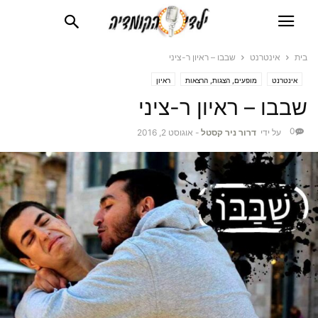
בית
אינטרנט
שבבו – ראיון ר-ציני
אינטרנט
מופעים, הצגות, הרצאות
ראיון
שבבו – ראיון ר-ציני
0
על ידי
דרור ניר קסטל
-
אוגוסט 2, 2016