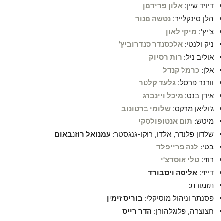
דיויד שיין:
אלון פרידמן
הלן סינקלייר:
נטשה מנור
צ'יץ':
מיקי לאון
ניק ולנטי:
אלכסנדר סנדרוביץ'
אוליב ניל:
רות רסיוק
אלן:
כרמל קנדל
וורנר פרסל:
גלעד קלטר
אידן בנט:
מיכל ויינברג
ג'וליאן מרקס:
שלומי ברטונוב
מיטש:
תום אנטופולסקי
שלדון פלנדר, אלדו, רוקו-גנגסטר:
עמנואל רוזנבאום
בטי:
לנה פרייפלד
רוזי:
טלי אוסדצ'י
דייזי:
אליסה ויסבורד
תזמורת:
פסנתר וניהול מוסיקלי:
בוריס זימין
חצוצרה, פלוגלהורן:
הדר רייס