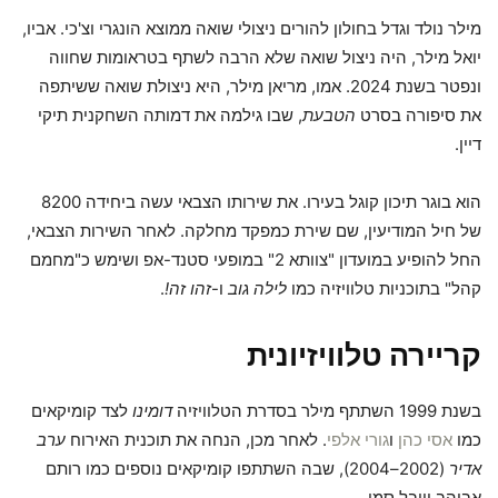
מילר נולד וגדל בחולון להורים ניצולי שואה ממוצא הונגרי וצ'כי. אביו,
יואל מילר, היה ניצול שואה שלא הרבה לשתף בטראומות שחווה
ונפטר בשנת 2024. אמו, מריאן מילר, היא ניצולת שואה ששיתפה
את סיפורה בסרט
הטבעת
, שבו גילמה את דמותה השחקנית תיקי
דיין.
הוא בוגר תיכון קוגל בעירו. את שירותו הצבאי עשה ביחידה 8200
של חיל המודיעין, שם שירת כמפקד מחלקה. לאחר השירות הצבאי,
החל להופיע במועדון "צוותא 2" במופעי סטנד-אפ ושימש כ"מחמם
קהל" בתוכניות טלוויזיה כמו
לילה גוב
ו-
זהו זה!
.
קריירה טלוויזיונית
בשנת 1999 השתתף מילר בסדרת הטלוויזיה
דומינו
לצד קומיקאים
כמו
אסי כהן
ו
גורי אלפי
. לאחר מכן, הנחה את תוכנית האירוח
ערב
אדיר
(2002–2004), שבה השתתפו קומיקאים נוספים כמו רותם
אבוהב ויובל סמו.